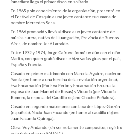
inmediato llega el primer disco en solitario.
En 1965 y sin conocimiento de la organización, presentó en
el Festival de Cosquin a una joven cantante tucumana de
nombre Mercedes Sosa.
En 1966 promovió y llevó al disco a un joven cantante de
música surera, nativo de Huanguelén, Provincia de Buenos
Aires, de nombre José Larralde.
Entre 1972 y 1974, Jorge Cafrune formó un dúo con el niño
Marito, con quien grabó discos e hizo varias giras por el país,
España y Francia.
Casado en primer matrimonio con Marcela Aguirre, nacieron
Yamila (en honor a una heroína de la revolución argentina),
Eva Encarnación (Por Eva Perón y Encarnación Ezcurra, la
esposa de Juan Manuel de Rosas) y Victoria (por Victoria
Romero, la esposa del Caudillo riojano Chacho Peñaloza).
Casado en segundo matrimonio con Lourdes López Garzón
(española), Nació Juan Facundo (en honor al caudillo riojano
Juan Facundo Quiroga).
Obra: Voy Andando (sin ser netamente compositor, registro
esta única obra en SADAIC)