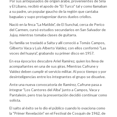
Por sus antepasados de origen árabe, provenientes de Siria
y El Líbano, recibió el apodo de "El Turco" tal y como llamaban
a su padre, un popular gaucho de la región que cantaba
bagualas y supo protagonizar duros duelos criollos.
Nació en la finca "La Matilde", de El Sunchal, cerca de Perico
del Carmen, cursó estudios secundarios en San Salvador de
Jujuy, mientras tomaba clases de guitarra.
Su familia se trasladó a Salta y allí conoció a Tomás Campos,
Gilberto Vaca y Luis Alberto Valdez, con ellos conformó "Las
voces del huayra", grabando su primer disco en 1957.
En esa época los descubre Ariel Ramírez, quien los lleva de
acompañantes en una de sus giras. Mientras Cafrune y
Valdez deben cumplir el servicio militar. Al poco tiempo y por
desinteligencias entre los integrantes el grupo se disuelve.
Ante una nueva convocatoria de Ramírez, Cafrune pasa a
integrar "Los Cantores del Alba" junto a Campos, Vaca y
Pantaleón, pero tras la presentación decidió continuar como
solista.
El salto al éxito se lo dio el público cuando lo ovaciona como
la "Primer Revelación" en el Festival de Cosquín de 1962, de