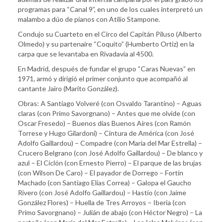
programas para “Canal 9”, en uno de los cuales interpretó un
malambo a dúo de pianos con Atilio Stampone.
Condujo su Cuarteto en el Circo del Capitán Piluso (Alberto
Olmedo) y su partenaire “Coquito” (Humberto Ortiz) en la
carpa que se levantaba en Rivadavia al 4500.
En Madrid, después de fundar el grupo “Caras Nuevas” en
1971, armó y dirigió el primer conjunto que acompañó al
cantante Jairo (Marito González).
Obras: A Santiago Volveré (con Osvaldo Tarantino) – Aguas
claras (con Primo Savorgnano) – Antes que me olvide (con
Oscar Fresedo) – Buenos días Buenos Aires (con Ramón
Torrese y Hugo Gilardoni) – Cintura de América (con José
Adolfo Gaillardou) – Compadre (con María del Mar Estrella) –
Crucero Belgrano (con José Adolfo Gaillardou) – De blanco y
azul – El Ciclón (con Ernesto Pierro) – El parque de las brujas
(con Wilson De Caro) – El payador de Dorrego – Fortín
Machado (con Santiago Elías Correa) – Galopa el Gaucho
Rivero (con José Adolfo Gaillardou) – Hastío (con Jaime
González Flores) – Huella de Tres Arroyos – Iberia (con
Primo Savorgnano) – Julián de abajo (con Héctor Negro) – La