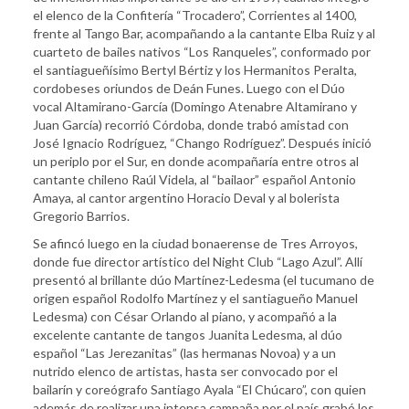
el elenco de la Confitería “Trocadero”, Corrientes al 1400,
frente al Tango Bar, acompañando a la cantante Elba Ruiz y al
cuarteto de bailes nativos “Los Ranqueles”, conformado por
el santiagueñísimo Bertyl Bértiz y los Hermanitos Peralta,
cordobeses oriundos de Deán Funes. Luego con el Dúo
vocal Altamirano-García (Domingo Atenabre Altamirano y
Juan García) recorrió Córdoba, donde trabó amistad con
José Ignacio Rodríguez, “Chango Rodríguez”. Después inició
un periplo por el Sur, en donde acompañaría entre otros al
cantante chileno Raúl Videla, al “bailaor” español Antonio
Amaya, al cantor argentino Horacio Deval y al bolerista
Gregorio Barrios.
Se afincó luego en la ciudad bonaerense de Tres Arroyos,
donde fue director artístico del Night Club “Lago Azul”. Allí
presentó al brillante dúo Martínez-Ledesma (el tucumano de
origen español Rodolfo Martínez y el santiagueño Manuel
Ledesma) con César Orlando al piano, y acompañó a la
excelente cantante de tangos Juanita Ledesma, al dúo
español “Las Jerezanitas” (las hermanas Novoa) y a un
nutrido elenco de artistas, hasta ser convocado por el
bailarín y coreógrafo Santiago Ayala “El Chúcaro”, con quien
además de realizar una intensa campaña por el país grabó los