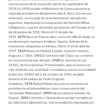
consecuencia de la revolución del 24 de septiembre de
1874. En 1900 asumió el Ministerio de Guerra durante la
segunda presidencia del general Julio A. Roca. Desde ese
ministerio, se encargó de la modernización del ejército
argentino, impulsando la instauración del Servicio Militar
Obligatorio, cuya ley obtendría aprobación del Senado el 11
de diciembre de 1901. Murió el 15 de julio de
1914.
1879
:Nace en Anenecuilco, cerca de Villa de Ayala, el
revolucionario mexicano Emiliano Zapata, símbolo de la
resistencia campesina en México. Murió el 10 de abril de
1919.
1
912
:Muere en Madrid, España, el pintor rosarino
Augusto J. Olivé.
1951
:El territorio del Chaco se convierte
en una provincia más del país.
1958
:Se sanciona la Ley
14.455, de Asociaciones Profesionales, que reconoce un
solo sindicato por actividad y restablece casi en su totalidad
el decreto 23.852 del 2 de octubre de 1945, anulado
durante la dictadura de Pedro Eugenio
Aramburu.
1974
:Richard Nixon anuncia su renuncia a la
presidencia estadounidense como consecuencia del
“escándalo Watergate”.
1990
:Irak proclama la anexión de
Kuwait.
2010
:Colombia y Venezuela acuerdan restablecer
las relaciones diplomáticas, tras la mediación impulsada por