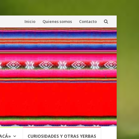
Saltar
Inicio
Quienes somos
Contacto
al
contenido
1
 ACÁ»
CURIOSIDADES Y OTRAS YERBAS