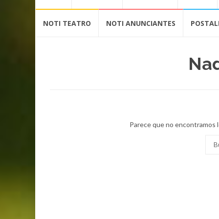
contenido
NOTI TEATRO
NOTI ANUNCIANTES
POSTAL
Nad
Parece que no encontramos l
Busc
por: