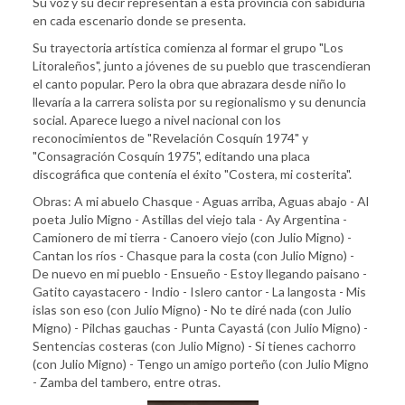
Su voz y su decir representan a esta provincia con sabiduría
en cada escenario donde se presenta.
Su trayectoria artística comienza al formar el grupo "Los
Litoraleños", junto a jóvenes de su pueblo que trascendieran
el canto popular. Pero la obra que abrazara desde niño lo
llevaría a la carrera solista por su regionalismo y su denuncia
social. Aparece luego a nivel nacional con los
reconocimientos de "Revelación Cosquín 1974" y
"Consagración Cosquín 1975", editando una placa
discográfica que contenía el éxito "Costera, mi costerita".
Obras: A mi abuelo Chasque - Aguas arriba, Aguas abajo - Al
poeta Julio Migno - Astillas del viejo tala - Ay Argentina -
Camionero de mi tierra - Canoero viejo (con Julio Migno) -
Cantan los ríos - Chasque para la costa (con Julio Migno) -
De nuevo en mi pueblo - Ensueño - Estoy llegando paisano -
Gatito cayastacero - Indio - Islero cantor - La langosta - Mis
islas son eso (con Julio Migno) - No te diré nada (con Julio
Migno) - Pilchas gauchas - Punta Cayastá (con Julio Migno) -
Sentencias costeras (con Julio Migno) - Si tienes cachorro
(con Julio Migno) - Tengo un amigo porteño (con Julio Migno
- Zamba del tambero, entre otras.