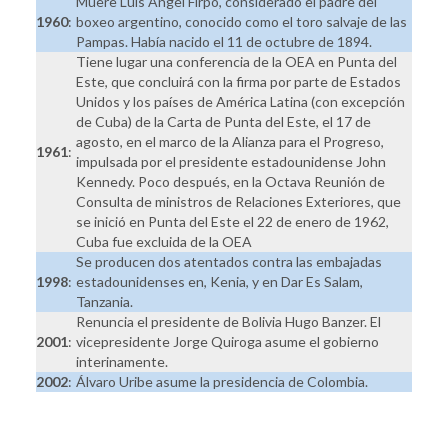
Muere Luis Ángel Firpo, considerado el padre del
1960
:
boxeo argentino, conocido como el toro salvaje de las
Pampas. Había nacido el 11 de octubre de 1894.
Tiene lugar una conferencia de la OEA en Punta del
Este, que concluirá con la firma por parte de Estados
Unidos y los países de América Latina (con excepción
de Cuba) de la Carta de Punta del Este, el 17 de
agosto, en el marco de la Alianza para el Progreso,
1961
:
impulsada por el presidente estadounidense John
Kennedy. Poco después, en la Octava Reunión de
Consulta de ministros de Relaciones Exteriores, que
se inició en Punta del Este el 22 de enero de 1962,
Cuba fue excluida de la OEA
Se producen dos atentados contra las embajadas
1998
:
estadounidenses en, Kenia, y en Dar Es Salam,
Tanzania.
Renuncia el presidente de Bolivia Hugo Banzer. El
2001
:
vicepresidente Jorge Quiroga asume el gobierno
interinamente.
2002
:
Álvaro Uribe asume la presidencia de Colombia.