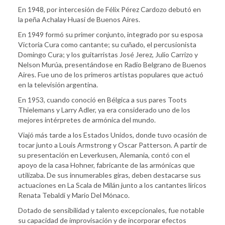
En 1948, por intercesión de Félix Pérez Cardozo debutó en
la peña Achalay Huasi de Buenos Aires.
En 1949 formó su primer conjunto, integrado por su esposa
Victoria Cura como cantante; su cuñado, el percusionista
Domingo Cura; y los guitarristas José Jerez, Julio Carrizo y
Nelson Murúa, presentándose en Radio Belgrano de Buenos
Aires. Fue uno de los primeros artistas populares que actuó
en la televisión argentina.
En 1953, cuando conoció en Bélgica a sus pares Toots
Thielemans y Larry Adler, ya era considerado uno de los
mejores intérpretes de armónica del mundo.
Viajó más tarde a los Estados Unidos, donde tuvo ocasión de
tocar junto a Louis Armstrong y Oscar Patterson. A partir de
su presentación en Leverkusen, Alemania, contó con el
apoyo de la casa Hohner, fabricante de las armónicas que
utilizaba. De sus innumerables giras, deben destacarse sus
actuaciones en La Scala de Milán junto a los cantantes líricos
Renata Tebaldi y Mario Del Mónaco.
Dotado de sensibilidad y talento excepcionales, fue notable
su capacidad de improvisación y de incorporar efectos