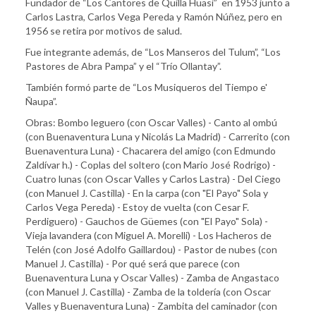
Fundador de “Los Cantores de Quilla Huasi” en 1953 junto a
Carlos Lastra, Carlos Vega Pereda y Ramón Núñez, pero en
1956 se retira por motivos de salud.
Fue integrante además, de “Los Manseros del Tulum”, “Los
Pastores de Abra Pampa” y el “Trío Ollantay”.
También formó parte de “Los Musiqueros del Tiempo e'
Ñaupa”.
Obras: Bombo leguero (con Oscar Valles) - Canto al ombú
(con Buenaventura Luna y Nicolás La Madrid) - Carrerito (con
Buenaventura Luna) - Chacarera del amigo (con Edmundo
Zaldívar h.) - Coplas del soltero (con Mario José Rodrigo) -
Cuatro lunas (con Oscar Valles y Carlos Lastra) - Del Ciego
(con Manuel J. Castilla) - En la carpa (con "El Payo" Sola y
Carlos Vega Pereda) - Estoy de vuelta (con Cesar F.
Perdiguero) - Gauchos de Güemes (con "El Payo" Sola) -
Vieja lavandera (con Miguel A. Morelli) - Los Hacheros de
Telén (con José Adolfo Gaillardou) - Pastor de nubes (con
Manuel J. Castilla) - Por qué será que parece (con
Buenaventura Luna y Oscar Valles) - Zamba de Angastaco
(con Manuel J. Castilla) - Zamba de la toldería (con Oscar
Valles y Buenaventura Luna) - Zambita del caminador (con