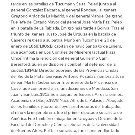
tarde en las batallas de Tucumán y Salta. Peleó junto a al
general González Balcarce, al general Rondeau, al general
Gregorio Aráoz de La Madrid, y del general Manuel Belgrano.
Fue jefe del Estado Mayor del general José María Paz. Peleó
en la batalla de La Tablada. Emigró más tarde a Bolivia. Tras el
triunfo del general Justo José de Urquiza en la batalla de
Caseros regresó a su patria. Murió en Tucumán el 20 de
enero de 1868.
1806
:El capitán de navío Santiago de Liniers,
que acampaba en Los Corrales de Miserere (actual Plaza
Once) intima la rendición del general Guillermo Carr
Beresford, quien se dispone a combatir al defensor de la
ciudad.
1814
:El Director Supremo de las Provincias Unidas
del Río de la Plata, Gervasio Antonio Posadas, nombra a José
de San Martín Gobernador Intendente de la Provincia de
Cuyo, que comprendía las jurisdicciones de Mendoza, San
Juan y San Luis.
1815
:Se inaugura en Buenos Aires la primera
Academia de Dibujo.
1878
:Nace Alfredo L. Palacios. Abogado
de los humildes y autor de leyes protectoras del trabajador,
el niño y la mujer obrera, fue el primer diputado socialista de
América. Fue también embajador en Uruguay y Decano de la
Facultad de Derecho y Ciencias Sociales de la Universidad
de Buenos Aires. Político socialista, fue el primer diputado