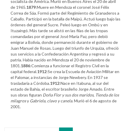
socialista de América. Murió en Buenos Aires el 20 de abril
de 1965.
1879
:Muere en Mendoza el coronel José Félix
Correa de Sáa. Formó parte del Regimiento de Granaderos a
Caballo. Participó en la batalla de Maipú. Actuó luego bajo las
órdenes del general Sucre. Peleó luego en Ombú y en
Ituzaingó. Más tarde se alistó en las filas de las tropas
comandadas por el general José María Paz, pero debió
emigrar a Bolivia, donde permaneció durante el gobierno de
Juan Manuel de Rosas. Luego del triunfo de Urquiza, ofreció
sus servicios a la Confederación Argentina y regresó a su
patria. Había nacido en Mendoza el 20 de noviembre de
1801.
1886
:Comienza a funcionar el Registro Civil en la
capital federal.
1912
:Se crea la Escuela de Aviación Militar en
el Palomar, a instancias de Jorge Newbery. En 1937 se
trasladaría a Córdoba.
1912
:Nace en Itabuna, al sur del
estado de Bahía, el escritor brasileño Jorge Amado. Entre
sus obras figuran
Doña Flor y sus dos maridos
,
Tienda de los
milagros
y
Gabriela, clavo y canela
. Murió el 6 de agosto de
2001.
Buscar