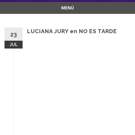
MENÚ
Saltar
al
contenido
LUCIANA JURY en NO ES TARDE
23
JUL