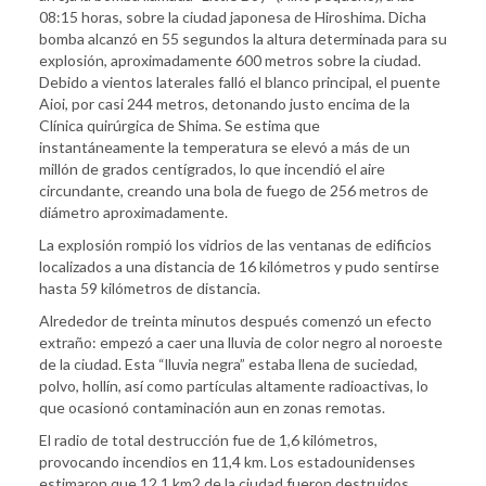
08:15 horas, sobre la ciudad japonesa de Hiroshima. Dicha
bomba alcanzó en 55 segundos la altura determinada para su
explosión, aproximadamente 600 metros sobre la ciudad.
Debido a vientos laterales falló el blanco principal, el puente
Aioi, por casi 244 metros, detonando justo encima de la
Clínica quirúrgica de Shima. Se estima que
instantáneamente la temperatura se elevó a más de un
millón de grados centígrados, lo que incendió el aire
circundante, creando una bola de fuego de 256 metros de
diámetro aproximadamente.
La explosión rompió los vidrios de las ventanas de edificios
localizados a una distancia de 16 kilómetros y pudo sentirse
hasta 59 kilómetros de distancia.
Alrededor de treinta minutos después comenzó un efecto
extraño: empezó a caer una lluvia de color negro al noroeste
de la ciudad. Esta “lluvia negra” estaba llena de suciedad,
polvo, hollín, así como partículas altamente radioactivas, lo
que ocasionó contaminación aun en zonas remotas.
El radio de total destrucción fue de 1,6 kilómetros,
provocando incendios en 11,4 km. Los estadounidenses
estimaron que 12,1 km2 de la ciudad fueron destruidos.