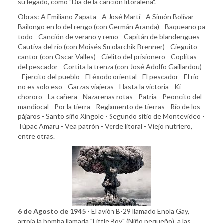
su legado, como "Día de la canción litoraleña".
Obras: A Emiliano Zapata - A José Martí - A Simón Bolívar -
Bailongo en lo del rengo (con Germán Aranda) - Baqueano pa
todo - Canción de verano y remo - Capitán de blandengues -
Cautiva del río (con Moisés Smolarchik Brenner) - Cieguito
cantor (con Oscar Valles) - Cielito del prisionero - Coplitas
del pescador - Cortita la trenza (con José Adolfo Gaillardou)
- Ejercito del pueblo - El éxodo oriental - El pescador - El río
no es solo eso - Garzas viajeras - Hasta la victoria - Ki
chororo - La cañera - Nazarenas rotas - Patria - Peoncito del
mandiocal - Por la tierra - Reglamento de tierras - Río de los
pájaros - Santo siño Xingole - Segundo sitio de Montevideo -
Túpac Amaru - Vea patrón - Verde litoral - Viejo nutriero,
entre otras.
6 de Agosto de 1945
- El avión B-29 llamado Enola Gay,
arroja la bomba llamada "Little Boy" (Niño pequeño), a las