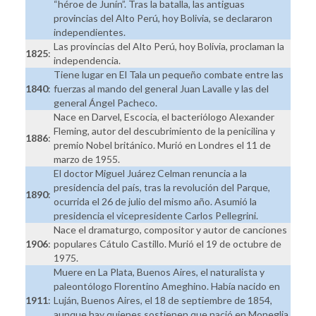
“héroe de Junín”. Tras la batalla, las antiguas
provincias del Alto Perú, hoy Bolivia, se declararon
independientes.
Las provincias del Alto Perú, hoy Bolivia, proclaman la
1825
:
independencia.
Tiene lugar en El Tala un pequeño combate entre las
1840
:
fuerzas al mando del general Juan Lavalle y las del
general Ángel Pacheco.
Nace en Darvel, Escocia, el bacteriólogo Alexander
Fleming, autor del descubrimiento de la penicilina y
1886
:
premio Nobel británico. Murió en Londres el 11 de
marzo de 1955.
El doctor Miguel Juárez Celman renuncia a la
presidencia del país, tras la revolución del Parque,
1890
:
ocurrida el 26 de julio del mismo año. Asumió la
presidencia el vicepresidente Carlos Pellegrini.
Nace el dramaturgo, compositor y autor de canciones
1906
:
populares Cátulo Castillo. Murió el 19 de octubre de
1975.
Muere en La Plata, Buenos Aires, el naturalista y
paleontólogo Florentino Ameghino. Había nacido en
1911
:
Luján, Buenos Aires, el 18 de septiembre de 1854,
aunque hay quienes sostienen que nació en Moneglia,