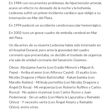
En 1984 con recurrentes problemas de hipertensión arterial,
acaso un efecto no deseado de la noche y la bohemia,
Ledesma sufrió un primer incidente cardíaco que obligó a su
internación en Mar del Plata.
En 1994 padeció un accidente cerebrovascular hemorrágico.
En 2002 tuvo un grave cuadro de embolia cerebral en Mar
del Plata.
Un día antes de su muerte Ledesma había sido internado en
el Hospital Durand, pero ante la gravedad del cuadro
coronario que presentaba, se decidió el traslado de urgencia
a la sala de unidad coronaria del Sanatorio Güemes.
Obras: Abrázame fuerte (con Eradio Minnoti y Miguel A.
Pepe) - Arriba el amor (con Alfonso Casini) - El asalto (con
Nicolás Dragone y Mario Battistella) - Kalum bamba (con
Marsilio Robles) - Mi linda porteñita (con Nicolás Dragone y
Ángel Di Rosa) - Mi vergüenza (con Roberto Ruffino y Carlos
Russo) - No quiero ni pensar (con Carlos Russo y Juan
Pedernera) - Sin un adiós (con Mario la Lapunzina y Reinaldo
Ghiso) - Y necesito verte (con Ángel Amato y Reinaldo
Ghiso), entre otras.