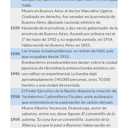
Italia.
Muere en Buenos Aires el doctor Marcelino Ugarte.
Graduado en derecho, fue senador en la provincia de
Buenos Aires, diputado nacional, ministro de
1929
:
Hacienda de la provincia, y dos veces gobernador de la
provincia de Buenos Aires. Asumió por primera vez el
1º de mayo de 1902 y, su segundo período, en 1914.
Había nacido en Buenos Aires en 1855.
Las tropas estadounidenses se retiran de Haití, país
1934
:
que ocupaban desde 1915.
Bombarderos estadounidenses lanzan sobre la ciudad
japonesa de Hiroshima la primera bomba atómica con
1945
:
uso militar no experimental. La bomba dejó
aproximadamente 140.000 personas, unos 70.000
heridos y una ciudad desvastada.
El Poder Ejecutivo de la Nación dispone la creación de
1958
:
Yacimientos Carboníferos Fiscales, ente autárquico
que entendería en la explotación de carbón del país.
Muere Alberto Vacarezza. Dramaturgo, autor de
sainetes, entre sus obras figuran
El conventillo de la
1959
:
paloma
,
Tu cuna fue un conventillo
,
Juancito de la
Ribera
y
Lo que le pasó a Reynoso
. Había nacido en