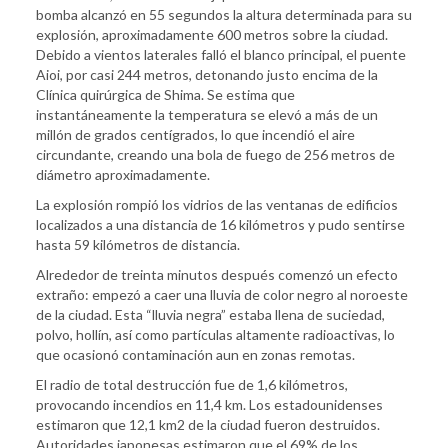
bomba alcanzó en 55 segundos la altura determinada para su
explosión, aproximadamente 600 metros sobre la ciudad.
Debido a vientos laterales falló el blanco principal, el puente
Aioi, por casi 244 metros, detonando justo encima de la
Clínica quirúrgica de Shima. Se estima que
instantáneamente la temperatura se elevó a más de un
millón de grados centígrados, lo que incendió el aire
circundante, creando una bola de fuego de 256 metros de
diámetro aproximadamente.
La explosión rompió los vidrios de las ventanas de edificios
localizados a una distancia de 16 kilómetros y pudo sentirse
hasta 59 kilómetros de distancia.
Alrededor de treinta minutos después comenzó un efecto
extraño: empezó a caer una lluvia de color negro al noroeste
de la ciudad. Esta “lluvia negra” estaba llena de suciedad,
polvo, hollín, así como partículas altamente radioactivas, lo
que ocasionó contaminación aun en zonas remotas.
El radio de total destrucción fue de 1,6 kilómetros,
provocando incendios en 11,4 km. Los estadounidenses
estimaron que 12,1 km2 de la ciudad fueron destruidos.
Autoridades japonesas estimaron que el 69% de los