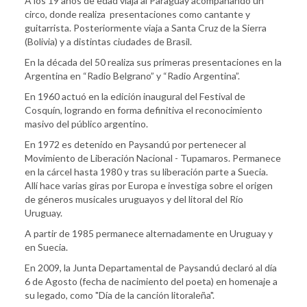
A los 19 años de edad viaja al Paraguay acompañando un
circo, donde realiza presentaciones como cantante y
guitarrista. Posteriormente viaja a Santa Cruz de la Sierra
(Bolivia) y a distintas ciudades de Brasil.
En la década del 50 realiza sus primeras presentaciones en la
Argentina en “Radio Belgrano” y “Radio Argentina”.
En 1960 actuó en la edición inaugural del Festival de
Cosquín, logrando en forma definitiva el reconocimiento
masivo del público argentino.
En 1972 es detenido en Paysandú por pertenecer al
Movimiento de Liberación Nacional - Tupamaros. Permanece
en la cárcel hasta 1980 y tras su liberación parte a Suecia.
Allí hace varias giras por Europa e investiga sobre el origen
de géneros musicales uruguayos y del litoral del Río
Uruguay.
A partir de 1985 permanece alternadamente en Uruguay y
en Suecia.
En 2009, la Junta Departamental de Paysandú declaró al día
6 de Agosto (fecha de nacimiento del poeta) en homenaje a
su legado, como "Día de la canción litoraleña".