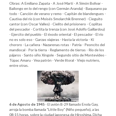
Obras: A Emiliano Zapata - A José Martí - A Simón Bolívar -
Bailongo en lo del rengo (con Germán Aranda) - Baqueano pa
todo - Canción de verano y remo - Capitán de blandengues -
Cautiva del río (con Moisés Smolarchik Brenner) - Cieguito
cantor (con Oscar Valles) - Cielito del prisionero - Coplitas
del pescador - Cortita la trenza (con José Adolfo Gaillardou)
- Ejercito del pueblo - El éxodo oriental - El pescador - El río
no es solo eso - Garzas viajeras - Hasta la victoria - Ki
chororo - La cañera - Nazarenas rotas - Patria - Peoncito del
mandiocal - Por la tierra - Reglamento de tierras - Río de los
pájaros - Santo siño Xingole - Segundo sitio de Montevideo -
Túpac Amaru - Vea patrón - Verde litoral - Viejo nutriero,
entre otras.
6 de Agosto de 1945
- El avión B-29 llamado Enola Gay,
arroja la bomba llamada "Little Boy" (Niño pequeño), a las
08:15 horas, sobre la ciudad japonesa de Hiroshima. Dicha