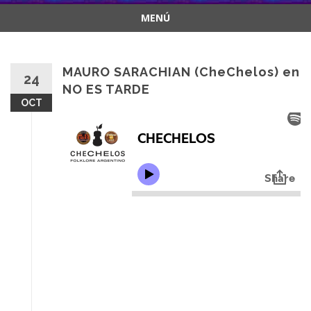
MENÚ
Saltar
al
contenido
MAURO SARACHIAN (CheChelos) en
24
NO ES TARDE
OCT