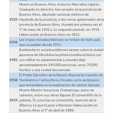
Muere en Buenos Aires el doctor Marcelino Ugarte.
Graduado en derecho, fue senador en la provincia de
Buenos Aires, diputado nacional, ministro de
1929
:
Hacienda de la provincia, y dos veces gobernador de la
provincia de Buenos Aires. Asumió por primera vez el
1º de mayo de 1902 y, su segundo período, en 1914.
Había nacido en Buenos Aires en 1855.
Las tropas estadounidenses se retiran de Haití, país
1934
:
que ocupaban desde 1915.
Bombarderos estadounidenses lanzan sobre la ciudad
japonesa de Hiroshima la primera bomba atómica con
1945
:
uso militar no experimental. La bomba dejó
aproximadamente 140.000 personas, unos 70.000
heridos y una ciudad desvastada.
El Poder Ejecutivo de la Nación dispone la creación de
1958
:
Yacimientos Carboníferos Fiscales, ente autárquico
que entendería en la explotación de carbón del país.
Muere Alberto Vacarezza. Dramaturgo, autor de
sainetes, entre sus obras figuran
El conventillo de la
1959
:
paloma
,
Tu cuna fue un conventillo
,
Juancito de la
Ribera
y
Lo que le pasó a Reynoso
. Había nacido en
Buenos Aires el 1º de abril de 1886.