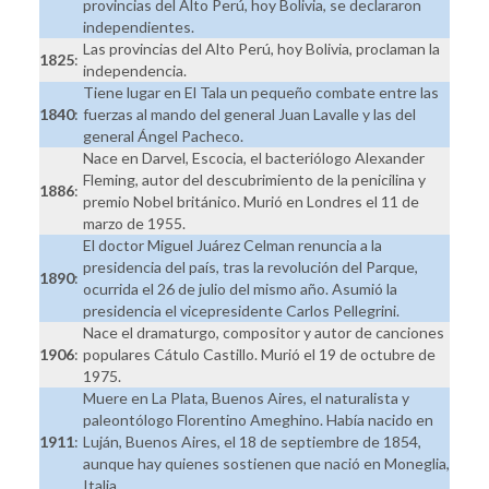
provincias del Alto Perú, hoy Bolivia, se declararon
independientes.
Las provincias del Alto Perú, hoy Bolivia, proclaman la
1825
:
independencia.
Tiene lugar en El Tala un pequeño combate entre las
1840
:
fuerzas al mando del general Juan Lavalle y las del
general Ángel Pacheco.
Nace en Darvel, Escocia, el bacteriólogo Alexander
Fleming, autor del descubrimiento de la penicilina y
1886
:
premio Nobel británico. Murió en Londres el 11 de
marzo de 1955.
El doctor Miguel Juárez Celman renuncia a la
presidencia del país, tras la revolución del Parque,
1890
:
ocurrida el 26 de julio del mismo año. Asumió la
presidencia el vicepresidente Carlos Pellegrini.
Nace el dramaturgo, compositor y autor de canciones
1906
:
populares Cátulo Castillo. Murió el 19 de octubre de
1975.
Muere en La Plata, Buenos Aires, el naturalista y
paleontólogo Florentino Ameghino. Había nacido en
1911
:
Luján, Buenos Aires, el 18 de septiembre de 1854,
aunque hay quienes sostienen que nació en Moneglia,
Italia.