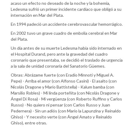
acaso un efecto no deseado de la noche y la bohemia,
Ledesma sufrió un primer incidente cardíaco que obligó a su
internación en Mar del Plata.
En 1994 padeció un accidente cerebrovascular hemorrágico.
En 2002 tuvo un grave cuadro de embolia cerebral en Mar
del Plata.
Un día antes de su muerte Ledesma había sido internado en
el Hospital Durand, pero ante la gravedad del cuadro
coronario que presentaba, se decidió el traslado de urgencia
a la sala de unidad coronaria del Sanatorio Güemes.
Obras: Abrázame fuerte (con Eradio Minnoti y Miguel A.
Pepe) - Arriba el amor (con Alfonso Casini) - El asalto (con
Nicolás Dragone y Mario Battistella) - Kalum bamba (con
Marsilio Robles) - Mi linda porteñita (con Nicolás Dragone y
Ángel Di Rosa) - Mi vergüenza (con Roberto Ruffino y Carlos
Russo) - No quiero ni pensar (con Carlos Russo y Juan
Pedernera) - Sin un adiós (con Mario la Lapunzina y Reinaldo
Ghiso) - Y necesito verte (con Ángel Amato y Reinaldo
Ghiso), entre otras.