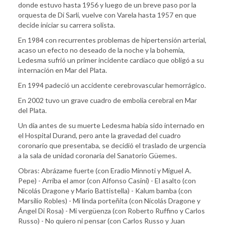
donde estuvo hasta 1956 y luego de un breve paso por la
orquesta de Di Sarli, vuelve con Varela hasta 1957 en que
decide iniciar su carrera solista.
En 1984 con recurrentes problemas de hipertensión arterial,
acaso un efecto no deseado de la noche y la bohemia,
Ledesma sufrió un primer incidente cardíaco que obligó a su
internación en Mar del Plata.
En 1994 padeció un accidente cerebrovascular hemorrágico.
En 2002 tuvo un grave cuadro de embolia cerebral en Mar
del Plata.
Un día antes de su muerte Ledesma había sido internado en
el Hospital Durand, pero ante la gravedad del cuadro
coronario que presentaba, se decidió el traslado de urgencia
a la sala de unidad coronaria del Sanatorio Güemes.
Obras: Abrázame fuerte (con Eradio Minnoti y Miguel A.
Pepe) - Arriba el amor (con Alfonso Casini) - El asalto (con
Nicolás Dragone y Mario Battistella) - Kalum bamba (con
Marsilio Robles) - Mi linda porteñita (con Nicolás Dragone y
Ángel Di Rosa) - Mi vergüenza (con Roberto Ruffino y Carlos
Russo) - No quiero ni pensar (con Carlos Russo y Juan