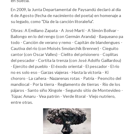
en Suecia.
En 2009, la Junta Departamental de Paysandú declaró al día
6 de Agosto (fecha de nacimiento del poeta) en homenaje a
su legado, como "Día de la canción litoraleña".
Obras: A Emiliano Zapata - A José Martí - A Simón Bolívar -
Bailongo en lo del rengo (con Germán Aranda) - Baqueano pa
todo - Canción de verano y remo - Capitán de blandengues -
Cautiva del río (con Moisés Smolarchik Brenner) - Cieguito
cantor (con Oscar Valles) - Cielito del prisionero - Coplitas
del pescador - Cortita la trenza (con José Adolfo Gaillardou)
- Ejercito del pueblo - El éxodo oriental - El pescador - El río
no es solo eso - Garzas viajeras - Hasta la victoria - Ki
chororo - La cañera - Nazarenas rotas - Patria - Peoncito del
mandiocal - Por la tierra - Reglamento de tierras - Río de los
pájaros - Santo siño Xingole - Segundo sitio de Montevideo -
Túpac Amaru - Vea patrón - Verde litoral - Viejo nutriero,
entre otras.