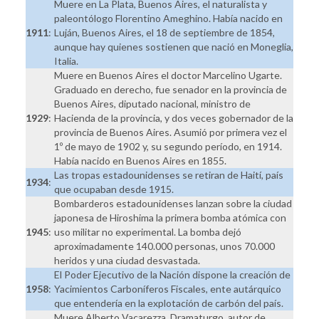
Muere en La Plata, Buenos Aires, el naturalista y
paleontólogo Florentino Ameghino. Había nacido en
1911
:
Luján, Buenos Aires, el 18 de septiembre de 1854,
aunque hay quienes sostienen que nació en Moneglia,
Italia.
Muere en Buenos Aires el doctor Marcelino Ugarte.
Graduado en derecho, fue senador en la provincia de
Buenos Aires, diputado nacional, ministro de
1929
:
Hacienda de la provincia, y dos veces gobernador de la
provincia de Buenos Aires. Asumió por primera vez el
1º de mayo de 1902 y, su segundo período, en 1914.
Había nacido en Buenos Aires en 1855.
Las tropas estadounidenses se retiran de Haití, país
1934
:
que ocupaban desde 1915.
Bombarderos estadounidenses lanzan sobre la ciudad
japonesa de Hiroshima la primera bomba atómica con
1945
:
uso militar no experimental. La bomba dejó
aproximadamente 140.000 personas, unos 70.000
heridos y una ciudad desvastada.
El Poder Ejecutivo de la Nación dispone la creación de
1958
:
Yacimientos Carboníferos Fiscales, ente autárquico
que entendería en la explotación de carbón del país.
Muere Alberto Vacarezza. Dramaturgo, autor de