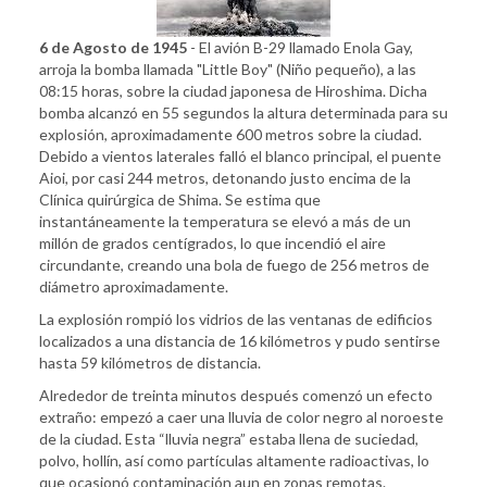
6 de Agosto de 1945
- El avión B-29 llamado Enola Gay,
arroja la bomba llamada "Little Boy" (Niño pequeño), a las
08:15 horas, sobre la ciudad japonesa de Hiroshima. Dicha
bomba alcanzó en 55 segundos la altura determinada para su
explosión, aproximadamente 600 metros sobre la ciudad.
Debido a vientos laterales falló el blanco principal, el puente
Aioi, por casi 244 metros, detonando justo encima de la
Clínica quirúrgica de Shima. Se estima que
instantáneamente la temperatura se elevó a más de un
millón de grados centígrados, lo que incendió el aire
circundante, creando una bola de fuego de 256 metros de
diámetro aproximadamente.
La explosión rompió los vidrios de las ventanas de edificios
localizados a una distancia de 16 kilómetros y pudo sentirse
hasta 59 kilómetros de distancia.
Alrededor de treinta minutos después comenzó un efecto
extraño: empezó a caer una lluvia de color negro al noroeste
de la ciudad. Esta “lluvia negra” estaba llena de suciedad,
polvo, hollín, así como partículas altamente radioactivas, lo
que ocasionó contaminación aun en zonas remotas.