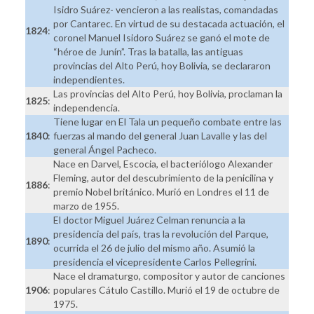
Isidro Suárez- vencieron a las realistas, comandadas
por Cantarec. En virtud de su destacada actuación, el
1824
:
coronel Manuel Isidoro Suárez se ganó el mote de
“héroe de Junín”. Tras la batalla, las antiguas
provincias del Alto Perú, hoy Bolivia, se declararon
independientes.
Las provincias del Alto Perú, hoy Bolivia, proclaman la
1825
:
independencia.
Tiene lugar en El Tala un pequeño combate entre las
1840
:
fuerzas al mando del general Juan Lavalle y las del
general Ángel Pacheco.
Nace en Darvel, Escocia, el bacteriólogo Alexander
Fleming, autor del descubrimiento de la penicilina y
1886
:
premio Nobel británico. Murió en Londres el 11 de
marzo de 1955.
El doctor Miguel Juárez Celman renuncia a la
presidencia del país, tras la revolución del Parque,
1890
:
ocurrida el 26 de julio del mismo año. Asumió la
presidencia el vicepresidente Carlos Pellegrini.
Nace el dramaturgo, compositor y autor de canciones
1906
:
populares Cátulo Castillo. Murió el 19 de octubre de
1975.