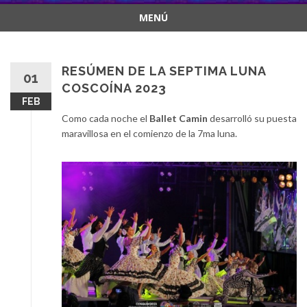
MENÚ
Saltar
al
contenido
RESÚMEN DE LA SEPTIMA LUNA
01
COSCOÍNA 2023
FEB
Como cada noche el
Ballet Camin
desarrolló su puesta
maravillosa en el comienzo de la 7ma luna.