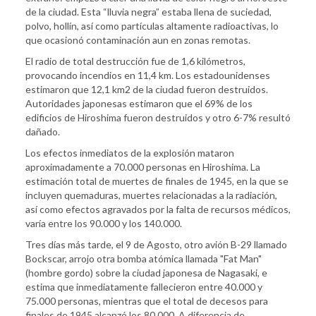
de la ciudad. Esta “lluvia negra” estaba llena de suciedad,
polvo, hollín, así como partículas altamente radioactivas, lo
que ocasionó contaminación aun en zonas remotas.
El radio de total destrucción fue de 1,6 kilómetros,
provocando incendios en 11,4 km. Los estadounidenses
estimaron que 12,1 km2 de la ciudad fueron destruidos.
Autoridades japonesas estimaron que el 69% de los
edificios de Hiroshima fueron destruidos y otro 6-7% resultó
dañado.
Los efectos inmediatos de la explosión mataron
aproximadamente a 70.000 personas en Hiroshima. La
estimación total de muertes de finales de 1945, en la que se
incluyen quemaduras, muertes relacionadas a la radiación,
así como efectos agravados por la falta de recursos médicos,
varía entre los 90.000 y los 140.000.
Tres días más tarde, el 9 de Agosto, otro avión B-29 llamado
Bockscar, arrojo otra bomba atómica llamada "Fat Man"
(hombre gordo) sobre la ciudad japonesa de Nagasaki, e
estima que inmediatamente fallecieron entre 40.000 y
75.000 personas, mientras que el total de decesos para
finales de 1945 alcanzó los 80.000. A diferencia de