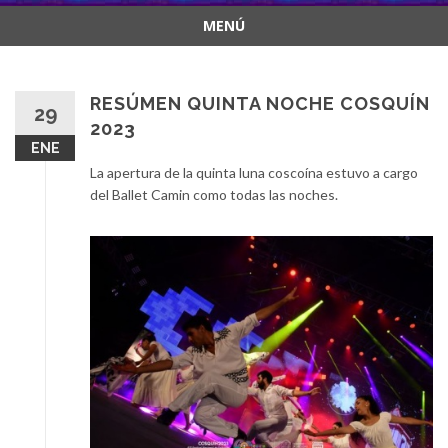
MENÚ
Saltar
al
contenido
RESÚMEN QUINTA NOCHE COSQUÍN
29
2023
ENE
La apertura de la quinta luna coscoína estuvo a cargo
del Ballet Camin como todas las noches.