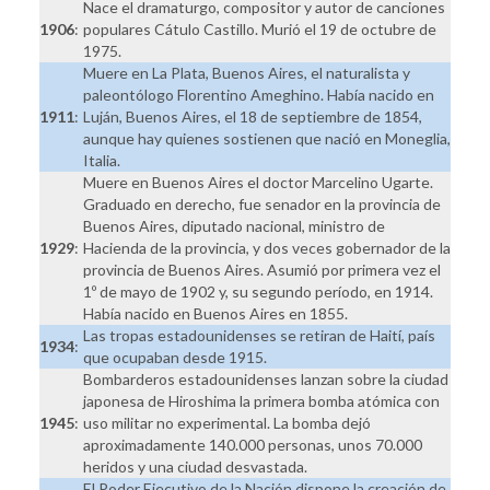
Nace el dramaturgo, compositor y autor de canciones
1906
:
populares Cátulo Castillo. Murió el 19 de octubre de
1975.
Muere en La Plata, Buenos Aires, el naturalista y
paleontólogo Florentino Ameghino. Había nacido en
1911
:
Luján, Buenos Aires, el 18 de septiembre de 1854,
aunque hay quienes sostienen que nació en Moneglia,
Italia.
Muere en Buenos Aires el doctor Marcelino Ugarte.
Graduado en derecho, fue senador en la provincia de
Buenos Aires, diputado nacional, ministro de
1929
:
Hacienda de la provincia, y dos veces gobernador de la
provincia de Buenos Aires. Asumió por primera vez el
1º de mayo de 1902 y, su segundo período, en 1914.
Había nacido en Buenos Aires en 1855.
Las tropas estadounidenses se retiran de Haití, país
1934
:
que ocupaban desde 1915.
Bombarderos estadounidenses lanzan sobre la ciudad
japonesa de Hiroshima la primera bomba atómica con
1945
:
uso militar no experimental. La bomba dejó
aproximadamente 140.000 personas, unos 70.000
heridos y una ciudad desvastada.
El Poder Ejecutivo de la Nación dispone la creación de