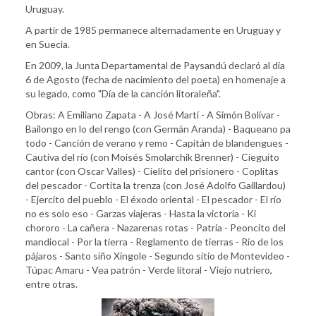
Uruguay.
A partir de 1985 permanece alternadamente en Uruguay y
en Suecia.
En 2009, la Junta Departamental de Paysandú declaró al día
6 de Agosto (fecha de nacimiento del poeta) en homenaje a
su legado, como "Día de la canción litoraleña".
Obras: A Emiliano Zapata - A José Martí - A Simón Bolívar -
Bailongo en lo del rengo (con Germán Aranda) - Baqueano pa
todo - Canción de verano y remo - Capitán de blandengues -
Cautiva del río (con Moisés Smolarchik Brenner) - Cieguito
cantor (con Oscar Valles) - Cielito del prisionero - Coplitas
del pescador - Cortita la trenza (con José Adolfo Gaillardou)
- Ejercito del pueblo - El éxodo oriental - El pescador - El río
no es solo eso - Garzas viajeras - Hasta la victoria - Ki
chororo - La cañera - Nazarenas rotas - Patria - Peoncito del
mandiocal - Por la tierra - Reglamento de tierras - Río de los
pájaros - Santo siño Xingole - Segundo sitio de Montevideo -
Túpac Amaru - Vea patrón - Verde litoral - Viejo nutriero,
entre otras.