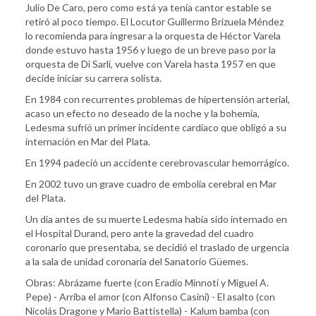
Julio De Caro, pero como está ya tenía cantor estable se
retiró al poco tiempo. El Locutor Guillermo Brizuela Méndez
lo recomienda para ingresar a la orquesta de Héctor Varela
donde estuvo hasta 1956 y luego de un breve paso por la
orquesta de Di Sarli, vuelve con Varela hasta 1957 en que
decide iniciar su carrera solista.
En 1984 con recurrentes problemas de hipertensión arterial,
acaso un efecto no deseado de la noche y la bohemia,
Ledesma sufrió un primer incidente cardíaco que obligó a su
internación en Mar del Plata.
En 1994 padeció un accidente cerebrovascular hemorrágico.
En 2002 tuvo un grave cuadro de embolia cerebral en Mar
del Plata.
Un día antes de su muerte Ledesma había sido internado en
el Hospital Durand, pero ante la gravedad del cuadro
coronario que presentaba, se decidió el traslado de urgencia
a la sala de unidad coronaria del Sanatorio Güemes.
Obras: Abrázame fuerte (con Eradio Minnoti y Miguel A.
Pepe) - Arriba el amor (con Alfonso Casini) - El asalto (con
Nicolás Dragone y Mario Battistella) - Kalum bamba (con