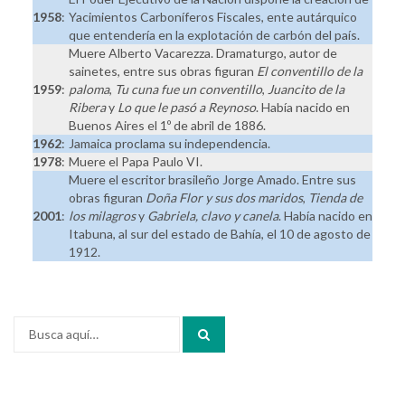
1958
:
Yacimientos Carboníferos Fiscales, ente autárquico
que entendería en la explotación de carbón del país.
Muere Alberto Vacarezza. Dramaturgo, autor de
sainetes, entre sus obras figuran
El conventillo de la
1959
:
paloma
,
Tu cuna fue un conventillo
,
Juancito de la
Ribera
y
Lo que le pasó a Reynoso
. Había nacido en
Buenos Aires el 1º de abril de 1886.
1962
:
Jamaica proclama su independencia.
1978
:
Muere el Papa Paulo VI.
Muere el escritor brasileño Jorge Amado. Entre sus
obras figuran
Doña Flor y sus dos maridos
,
Tienda de
2001
:
los milagros
y
Gabriela, clavo y canela
. Había nacido en
Itabuna, al sur del estado de Bahía, el 10 de agosto de
1912.
Buscar
por: