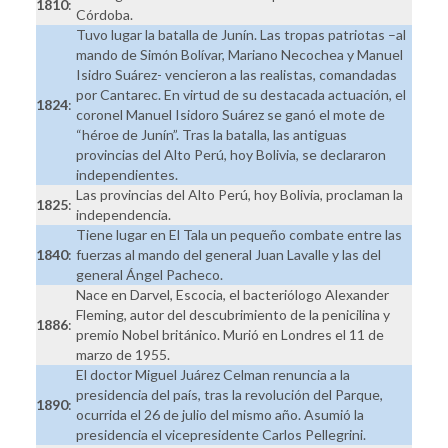
1810
:
Córdoba.
Tuvo lugar la batalla de Junín. Las tropas patriotas –al
mando de Simón Bolívar, Mariano Necochea y Manuel
Isidro Suárez- vencieron a las realistas, comandadas
por Cantarec. En virtud de su destacada actuación, el
1824
:
coronel Manuel Isidoro Suárez se ganó el mote de
“héroe de Junín”. Tras la batalla, las antiguas
provincias del Alto Perú, hoy Bolivia, se declararon
independientes.
Las provincias del Alto Perú, hoy Bolivia, proclaman la
1825
:
independencia.
Tiene lugar en El Tala un pequeño combate entre las
1840
:
fuerzas al mando del general Juan Lavalle y las del
general Ángel Pacheco.
Nace en Darvel, Escocia, el bacteriólogo Alexander
Fleming, autor del descubrimiento de la penicilina y
1886
:
premio Nobel británico. Murió en Londres el 11 de
marzo de 1955.
El doctor Miguel Juárez Celman renuncia a la
presidencia del país, tras la revolución del Parque,
1890
:
ocurrida el 26 de julio del mismo año. Asumió la
presidencia el vicepresidente Carlos Pellegrini.