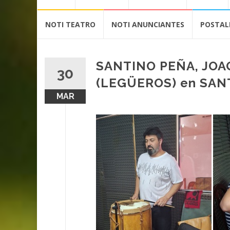
contenido
NOTI TEATRO
NOTI ANUNCIANTES
POSTAL
SANTINO PEÑA, JOA
30
(LEGÜEROS) en SAN
MAR