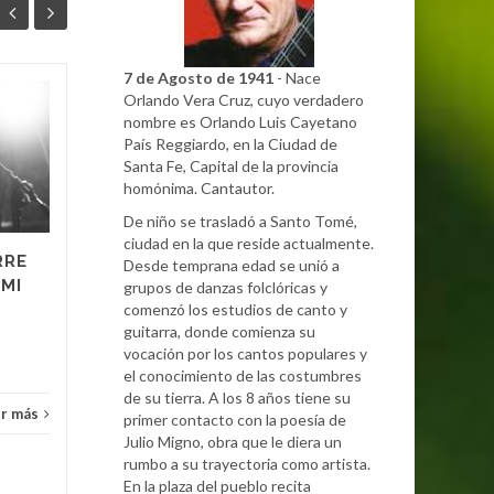
7 de Agosto de 1941
- Nace
Orlando Vera Cruz, cuyo verdadero
GASTÓN RUIZ en
23
13
nombre es Orlando Luis Cayetano
SANTA FE DE MI
País Reggiardo, en la Ciudad de
ABR
QUERER
ABR
Santa Fe, Capital de la provincia
homónima. Cantautor.
...
De niño se trasladó a Santo Tomé,
ciudad en la que reside actualmente.
RRE
Entrevistas
Leer más
Entre
Desde temprana edad se unió a
 MI
grupos de danzas folclóricas y
comenzó los estudios de canto y
guitarra, donde comienza su
vocación por los cantos populares y
el conocimiento de las costumbres
de su tierra. A los 8 años tiene su
r más
primer contacto con la poesía de
Julio Migno, obra que le diera un
rumbo a su trayectoria como artista.
En la plaza del pueblo recita