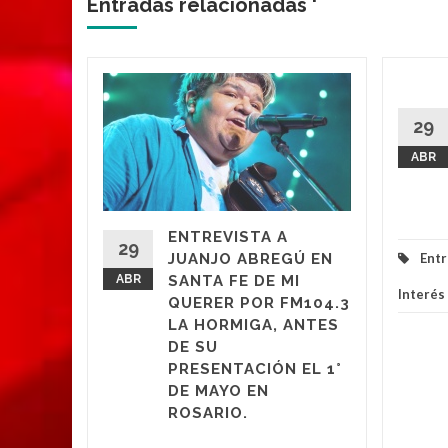
Entradas relacionadas '
ANTA
ER
29
ABR
ENTREVISTA A
eer más
29
JUANJO ABREGÚ EN
Entr
ABR
SANTA FE DE MI
Interés
QUERER POR FM104.3
LA HORMIGA, ANTES
DE SU
PRESENTACIÓN EL 1°
DE MAYO EN
ROSARIO.