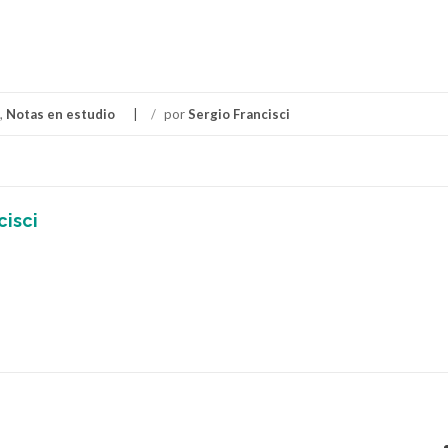
,
Notas en estudio
/
por
Sergio Francisci
cisci