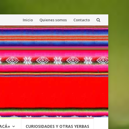
Saltar
Inicio
Quienes somos
Contacto
al
contenido
1
 ACÁ»
CURIOSIDADES Y OTRAS YERBAS