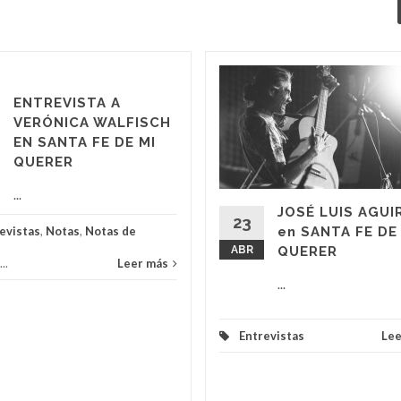
ENTREVISTA A
VERÓNICA WALFISCH
EN SANTA FE DE MI
QUERER
...
JOSÉ LUIS AGUI
23
evistas
,
Notas
,
Notas de
en SANTA FE DE
ABR
QUERER
...
Leer más
...
Entrevistas
Lee