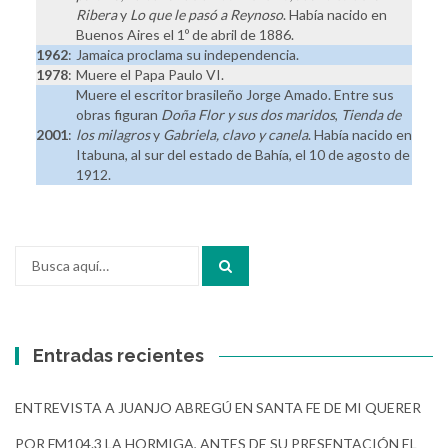
Ribera
y
Lo que le pasó a Reynoso
. Había nacido en
Buenos Aires el 1º de abril de 1886.
1962
:
Jamaica proclama su independencia.
1978
:
Muere el Papa Paulo VI.
Muere el escritor brasileño Jorge Amado. Entre sus
obras figuran
Doña Flor y sus dos maridos
,
Tienda de
2001
:
los milagros
y
Gabriela, clavo y canela
. Había nacido en
Itabuna, al sur del estado de Bahía, el 10 de agosto de
1912.
Buscar
por:
Entradas recientes
ENTREVISTA A JUANJO ABREGÚ EN SANTA FE DE MI QUERER
POR FM104.3 LA HORMIGA, ANTES DE SU PRESENTACIÓN EL