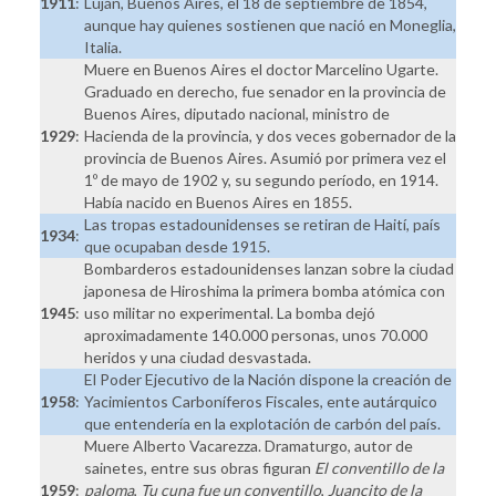
1911
:
Luján, Buenos Aires, el 18 de septiembre de 1854,
aunque hay quienes sostienen que nació en Moneglia,
Italia.
Muere en Buenos Aires el doctor Marcelino Ugarte.
Graduado en derecho, fue senador en la provincia de
Buenos Aires, diputado nacional, ministro de
1929
:
Hacienda de la provincia, y dos veces gobernador de la
provincia de Buenos Aires. Asumió por primera vez el
1º de mayo de 1902 y, su segundo período, en 1914.
Había nacido en Buenos Aires en 1855.
Las tropas estadounidenses se retiran de Haití, país
1934
:
que ocupaban desde 1915.
Bombarderos estadounidenses lanzan sobre la ciudad
japonesa de Hiroshima la primera bomba atómica con
1945
:
uso militar no experimental. La bomba dejó
aproximadamente 140.000 personas, unos 70.000
heridos y una ciudad desvastada.
El Poder Ejecutivo de la Nación dispone la creación de
1958
:
Yacimientos Carboníferos Fiscales, ente autárquico
que entendería en la explotación de carbón del país.
Muere Alberto Vacarezza. Dramaturgo, autor de
sainetes, entre sus obras figuran
El conventillo de la
1959
:
paloma
,
Tu cuna fue un conventillo
,
Juancito de la