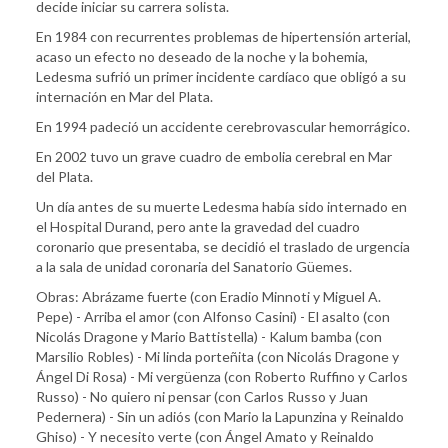
decide iniciar su carrera solista.
En 1984 con recurrentes problemas de hipertensión arterial,
acaso un efecto no deseado de la noche y la bohemia,
Ledesma sufrió un primer incidente cardíaco que obligó a su
internación en Mar del Plata.
En 1994 padeció un accidente cerebrovascular hemorrágico.
En 2002 tuvo un grave cuadro de embolia cerebral en Mar
del Plata.
Un día antes de su muerte Ledesma había sido internado en
el Hospital Durand, pero ante la gravedad del cuadro
coronario que presentaba, se decidió el traslado de urgencia
a la sala de unidad coronaria del Sanatorio Güemes.
Obras: Abrázame fuerte (con Eradio Minnoti y Miguel A.
Pepe) - Arriba el amor (con Alfonso Casini) - El asalto (con
Nicolás Dragone y Mario Battistella) - Kalum bamba (con
Marsilio Robles) - Mi linda porteñita (con Nicolás Dragone y
Ángel Di Rosa) - Mi vergüenza (con Roberto Ruffino y Carlos
Russo) - No quiero ni pensar (con Carlos Russo y Juan
Pedernera) - Sin un adiós (con Mario la Lapunzina y Reinaldo
Ghiso) - Y necesito verte (con Ángel Amato y Reinaldo