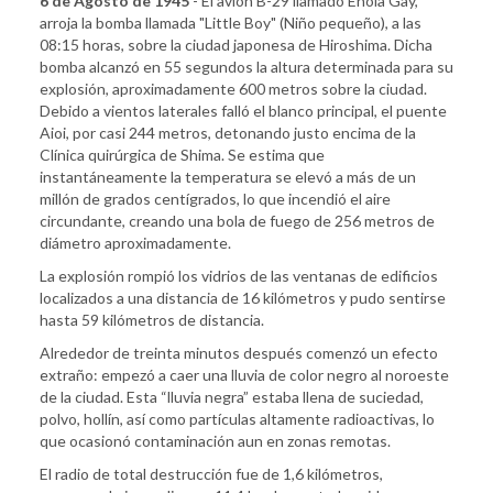
6 de Agosto de 1945
- El avión B-29 llamado Enola Gay,
arroja la bomba llamada "Little Boy" (Niño pequeño), a las
08:15 horas, sobre la ciudad japonesa de Hiroshima. Dicha
bomba alcanzó en 55 segundos la altura determinada para su
explosión, aproximadamente 600 metros sobre la ciudad.
Debido a vientos laterales falló el blanco principal, el puente
Aioi, por casi 244 metros, detonando justo encima de la
Clínica quirúrgica de Shima. Se estima que
instantáneamente la temperatura se elevó a más de un
millón de grados centígrados, lo que incendió el aire
circundante, creando una bola de fuego de 256 metros de
diámetro aproximadamente.
La explosión rompió los vidrios de las ventanas de edificios
localizados a una distancia de 16 kilómetros y pudo sentirse
hasta 59 kilómetros de distancia.
Alrededor de treinta minutos después comenzó un efecto
extraño: empezó a caer una lluvia de color negro al noroeste
de la ciudad. Esta “lluvia negra” estaba llena de suciedad,
polvo, hollín, así como partículas altamente radioactivas, lo
que ocasionó contaminación aun en zonas remotas.
El radio de total destrucción fue de 1,6 kilómetros,