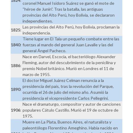
1824
:
coronel Manuel Isidoro Suárez se ganó el mote de
“héroe de Junín”. Tras la batalla, las antiguas
provincias del Alto Perú, hoy Bolivia, se declararon
independientes.
Las provincias del Alto Perú, hoy Bolivia, proclaman la
1825
:
independencia.
Tiene lugar en El Tala un pequeño combate entre las
1840
:
fuerzas al mando del general Juan Lavalle y las del
general Ángel Pacheco.
Nace en Darvel, Escocia, el bacteriólogo Alexander
Fleming, autor del descubrimiento de la penicilina y
1886
:
premio Nobel británico. Murió en Londres el 11 de
marzo de 1955.
El doctor Miguel Juárez Celman renuncia a la
presidencia del país, tras la revolución del Parque,
1890
:
ocurrida el 26 de julio del mismo año. Asumió la
presidencia el vicepresidente Carlos Pellegrini.
Nace el dramaturgo, compositor y autor de canciones
1906
:
populares Cátulo Castillo. Murió el 19 de octubre de
1975.
Muere en La Plata, Buenos Aires, el naturalista y
paleontólogo Florentino Ameghino. Había nacido en