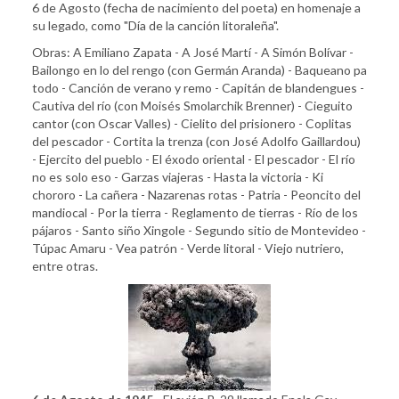
6 de Agosto (fecha de nacimiento del poeta) en homenaje a
su legado, como "Día de la canción litoraleña".
Obras: A Emiliano Zapata - A José Martí - A Simón Bolívar -
Bailongo en lo del rengo (con Germán Aranda) - Baqueano pa
todo - Canción de verano y remo - Capitán de blandengues -
Cautiva del río (con Moisés Smolarchik Brenner) - Cieguito
cantor (con Oscar Valles) - Cielito del prisionero - Coplitas
del pescador - Cortita la trenza (con José Adolfo Gaillardou)
- Ejercito del pueblo - El éxodo oriental - El pescador - El río
no es solo eso - Garzas viajeras - Hasta la victoria - Ki
chororo - La cañera - Nazarenas rotas - Patria - Peoncito del
mandiocal - Por la tierra - Reglamento de tierras - Río de los
pájaros - Santo siño Xingole - Segundo sitio de Montevideo -
Túpac Amaru - Vea patrón - Verde litoral - Viejo nutriero,
entre otras.