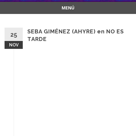
MENÚ
Saltar
al
contenido
SEBA GIMÉNEZ (AHYRE) en NO ES
25
TARDE
NOV