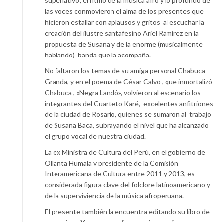
superlativo; el ritmo de la música afro y lo profundo de
las voces conmovieron el alma de los presentes que
hicieron estallar con aplausos y gritos al escuchar la
creación del ilustre santafesino Ariel Ramírez en la
propuesta de Susana y de la enorme (musicalmente
hablando) banda que la acompaña.
No faltaron los temas de su amiga personal Chabuca
Granda, y en el poema de César Calvo , que inmortalizó
Chabuca , «Negra Landó», volvieron al escenario los
integrantes del Cuarteto Karé, excelentes anfitriones
de la ciudad de Rosario, quienes se sumaron al trabajo
de Susana Baca, subrayando el nivel que ha alcanzado
el grupo vocal de nuestra ciudad.
La ex Ministra de Cultura del Perú, en el gobierno de
Ollanta Humala y presidente de la Comisión
Interamericana de Cultura entre 2011 y 2013, es
considerada figura clave del folclore latinoamericano y
de la superviviencia de la música afroperuana.
El presente también la encuentra editando su libro de