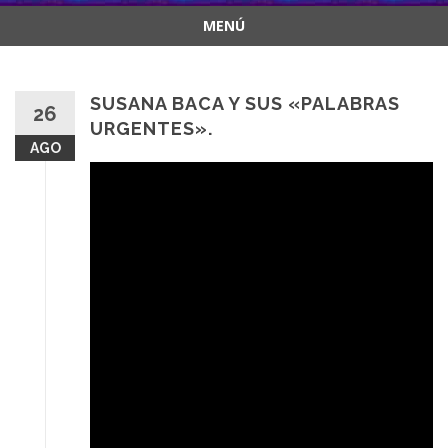
MENÚ
Saltar
al
contenido
SUSANA BACA Y SUS «PALABRAS
26
URGENTES».
AGO