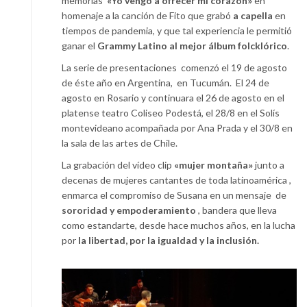
memorias
«Yo vengo a ofrecer mi corazón»
en
homenaje a la canción de Fito que grabó
a capella
en
tiempos de pandemia, y que tal experiencia le permitió
ganar el
Grammy Latino al mejor álbum folcklórico
.
La serie de presentaciones comenzó el 19 de agosto
de éste año en Argentina, en Tucumán. El 24 de
agosto en Rosario y continuara el 26 de agosto en el
platense teatro Coliseo Podestá, el 28/8 en el Solís
montevideano acompañada por Ana Prada y el 30/8 en
la sala de las artes de Chile.
La grabación del vídeo clip
«mujer montaña»
junto a
decenas de mujeres cantantes de toda latinoamérica ,
enmarca el compromiso de Susana en un mensaje de
sororidad y empoderamiento
, bandera que lleva
como estandarte, desde hace muchos años, en la lucha
por
la libertad, por la igualdad y la inclusión.