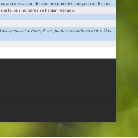
ima, una derivación del nombre primitivo indígena de Rimac.
esierta. Sus hombres se habían retirado.
 más penas ni olvidos
,
A sus plantas, rendido un león
y
Una