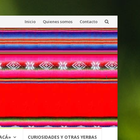
Saltar
Inicio
Quienes somos
Contacto
al
contenido
1
 ACÁ»
CURIOSIDADES Y OTRAS YERBAS