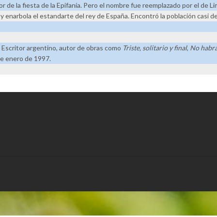
r de la fiesta de la Epifanía. Pero el nombre fue reemplazado por el de L
 y enarbola el estandarte del rey de España. Encontró la población casi d
 Escritor argentino, autor de obras como
Triste, solitario y final
,
No habrá
de enero de 1997.