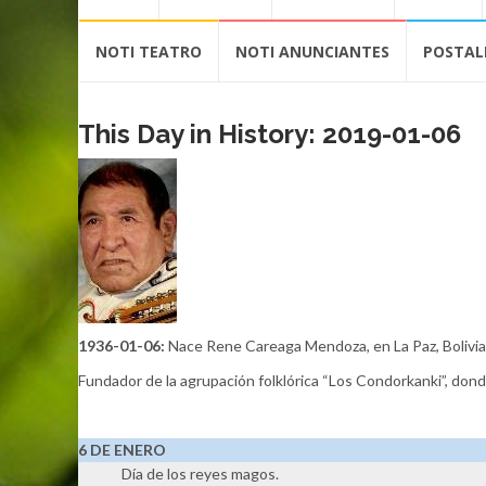
contenido
NOTI TEATRO
NOTI ANUNCIANTES
POSTAL
This Day in History: 2019-01-06
1936-01-06:
Nace Rene Careaga Mendoza, en La Paz, Bolivia.
Fundador de la agrupación folklórica “Los Condorkanki”, dond
6 DE ENERO
Día de los reyes magos.