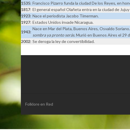
1535
:
Francisco Pizarro funda la ciudad De los Reyes, en hono
1817
:
El general español Olañeta entra en la ciudad de Jujuy
1923
:
Nace el periodista Jacobo Timerman.
1927
:
Estados Unidos invade Nicaragua.
Nace en Mar del Plata, Buenos Aires, Osvaldo Soriano.
1943
:
sombra ya pronto serás
. Murió en Buenos Aires el 29 
2002
:
Se deroga la ley de convertibilidad.
Folklore en Red