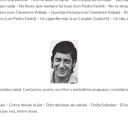
es nada – No llores que siempre fui tuyo (con Pedro Favini) – No te de
mos (con Clemente Videla) – Querida tristeza (con Clemente Videla) – R
o (con Pedro Favini) – Un cigarrillo más (con Cataldo Guidotti) – Un hijo 
evideo natal. Cantautor, poeta, escritor y periodista uruguayo, consider
aís – Crece desde el pie – Diez decimas de saludo – Doña Soledad – El lo
por vos, entre otras.