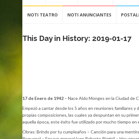
contenido
NOTI TEATRO
NOTI ANUNCIANTES
POSTAL
This Day in History: 2019-01-17
17 de Enero de 1942
– Nace Aldo Monges en la Ciudad de C
Empezó a cantar desde los 5 años en reuniones familiares y d
propias composiciones, las cuales ya despuntan en su prime
aquella época, este éxito fue utilizado por mucho tiempo en 
Obras: Brindo por tu cumpleaños – Canción para una mentira
Requena) – Ensayo general (con Roberto Pizzini) – Hoy encont