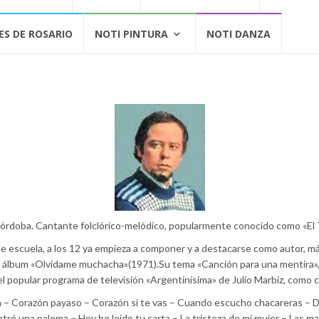
ES DE ROSARIO
NOTI PINTURA
NOTI DANZA
órdoba. Cantante folclórico-melódico, popularmente conocido como «El
e escuela, a los 12 ya empieza a componer y a destacarse como autor, má
r álbum «Olvídame muchacha»(1971).Su tema «Canción para una mentira», 
el popular programa de televisión «Argentinísima» de Julio Marbiz, como c
 – Corazón payaso – Corazón si te vas – Cuando escucho chacareras – Dim
ré una paloma – Hoy he leído tu carta – La tristeza de mi mujer – Las ma