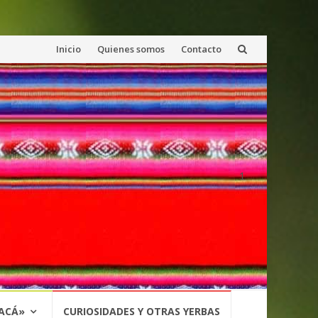
Saltar
Inicio
Quienes somos
Contacto
al
contenido
1
 ACÁ»
CURIOSIDADES Y OTRAS YERBAS