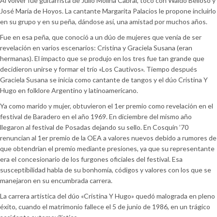
Al volver fue guitarrista de Julio Molina Cabral, tocó con Waldo Belloso y
José María de Hoyos. La cantante Margarita Palacios le propone incluirlo
en su grupo y en su peña, dándose así, una amistad por muchos años.
Fue en esa peña, que conoció a un dúo de mujeres que venía de ser
revelación en varios escenarios: Cristina y Graciela Susana (eran
hermanas). El impacto que se produjo en los tres fue tan grande que
decidieron unirse y formar el trío «Los Cautivos». Tiempo después
Graciela Susana se inicia como cantante de tangos y el dúo Cristina Y
Hugo en folklore Argentino y latinoamericano.
Ya como marido y mujer, obtuvieron el 1er premio como revelación en el
festival de Baradero en el año 1969. En diciembre del mismo año
llegaron al festival de Posadas dejando su sello. En Cosquín ’70
renuncian al 1er premio de la OEA a valores nuevos debido a rumores de
que obtendrían el premio mediante presiones, ya que su representante
era el concesionario de los furgones oficiales del festival. Esa
susceptibilidad habla de su bonhomía, códigos y valores con los que se
manejaron en su encumbrada carrera.
La carrera artística del dúo «Cristina Y Hugo» quedó malograda en pleno
éxito, cuando el matrimonio fallece el 5 de junio de 1986, en un trágico