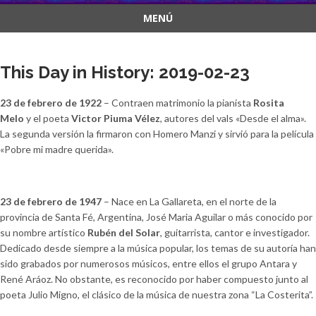
MENÚ
Saltar
al
This Day in History: 2019-02-23
contenido
23 de febrero de 1922
– Contraen matrimonio la pianista
Rosita
Melo
y el poeta
Victor Piuma Vélez
, autores del vals «Desde el alma».
La segunda versión la firmaron con Homero Manzi y sirvió para la película
«Pobre mi madre querida».
23 de febrero de 1947
– Nace en La Gallareta, en el norte de la
provincia de Santa Fé, Argentina, José Maria Aguilar o más conocido por
su nombre artístico
Rubén del Solar
, guitarrista, cantor e investigador.
Dedicado desde siempre a la música popular, los temas de su autoría han
sido grabados por numerosos músicos, entre ellos el grupo Antara y
René Aráoz. No obstante, es reconocido por haber compuesto junto al
poeta Julio Migno, el clásico de la música de nuestra zona “La Costerita”.