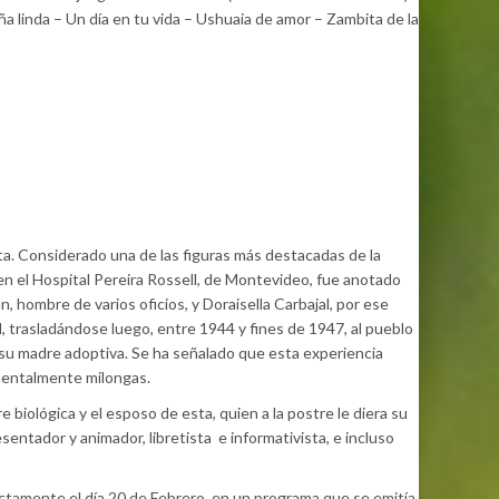
linda – Un día en tu vida – Ushuaia de amor – Zambita de la
ta. Considerado una de las figuras más destacadas de la
 en el Hospital Pereira Rossell, de Montevideo, fue anotado
, hombre de varios oficios, y Doraisella Carbajal, por ese
, trasladándose luego, entre 1944 y fines de 1947, al pueblo
a su madre adoptiva. Se ha señalado que esta experiencia
amentalmente milongas.
 biológica y el esposo de esta, quien a la postre le diera su
esentador y animador, libretista e informativista, e incluso
tamente el día 20 de Febrero, en un programa que se emitía