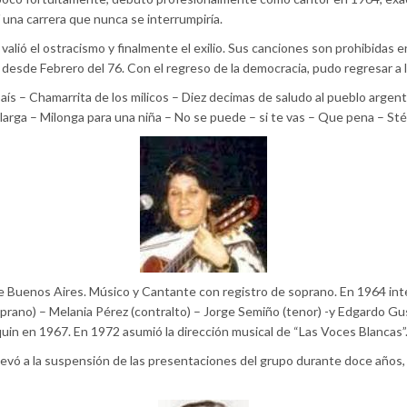
 una carrera que nunca se interrumpiría.
e valió el ostracismo y finalmente el exilio. Sus canciones son prohibida
 desde Febrero del 76. Con el regreso de la democracia, pudo regresar a 
ís – Chamarrita de los milicos – Diez decimas de saludo al pueblo argenti
 larga – Milonga para una niña – No se puede – si te vas – Que pena – Sté
de Buenos Aires. Músico y Cantante con registro de soprano. En 1964 int
prano) – Melania Pérez (contralto) – Jorge Semiño (tenor) -y Edgardo Gus
quin en 1967. En 1972 asumió la dirección musical de “Las Voces Blancas”
llevó a la suspensión de las presentaciones del grupo durante doce años,