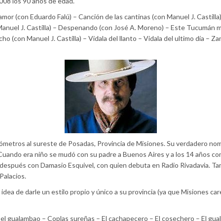
008 los 90 años de edad.
 amor (con Eduardo Falú) – Canción de las cantinas (con Manuel J. Castil
 Manuel J. Castilla) – Despenando (con José A. Moreno) – Este Tucumán m
ho (con Manuel J. Castilla) – Vidala del llanto – Vidala del ultimo día – 
lómetros al sureste de Posadas, Provincia de Misiones. Su verdadero n
Cuando era niño se mudó con su padre a Buenos Aires y a los 14 años co
después con Damasio Esquivel, con quien debuta en Radio Rivadavia. Tam
Palacios.
dea de darle un estilo propio y único a su provincia (ya que Misiones care
l gualambao – Coplas sureñas – El cachapecero – El cosechero – El gua