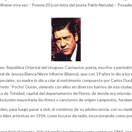
rame otra vez – Poema 20 (con letra del poeta Pablo Neruda) – Posadeña 
, República Oriental del Uruguay. Cantautor, poeta, escritor y periodis
ral de Jesusa Blanca Nieve Iribarne (Blanca), que con 19 años lo dio a luz
eciales, su madre lo dio a criar al matrimonio compuesto por Carlos Durán
edo “Pocho” Durán, viviendo con ellos en diversos barrios de esa ciudad
ca de Trinidad, capital del departamento de Flores, de donde era oriund
la inclusión mayoritaria de ritmos y canciones de origen campesino, fund
eo, para luego pasar a vivir, al comienzo de su adolescencia, con su madre
 las lides artísticas en 1954, como locutor de radio, incursionando como pr
 poco fortuitamente, debutó profesionalmente como cantor en 1964, exac