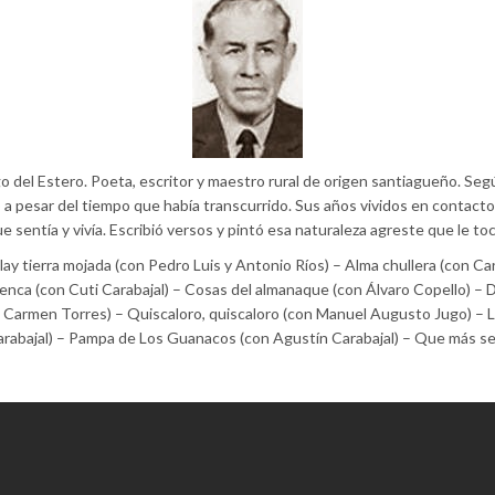
go del Estero. Poeta, escritor y maestro rural de origen santiagueño. Seg
o a pesar del tiempo que había transcurrido. Sus años vividos en contacto
 sentía y vivía. Escribió versos y pintó esa naturaleza agreste que le tocó
y tierra mojada (con Pedro Luis y Antonio Ríos) – Alma chullera (con Carl
penca (con Cuti Carabajal) – Cosas del almanaque (con Álvaro Copello) – 
Carmen Torres) – Quiscaloro, quiscaloro (con Manuel Augusto Jugo) – L
rabajal) – Pampa de Los Guanacos (con Agustín Carabajal) – Que más se p