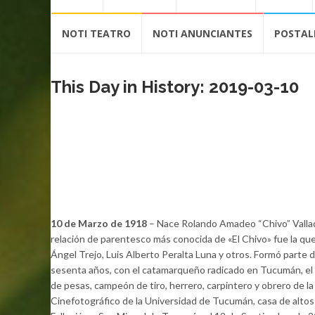
contenido
NOTI TEATRO
NOTI ANUNCIANTES
POSTAL
This Day in History: 2019-03-10
10 de Marzo de 1918
– Nace Rolando Amadeo “Chivo” Vallada
relación de parentesco más conocida de «El Chivo» fue la qu
Ángel Trejo, Luis Alberto Peralta Luna y otros. Formó parte 
sesenta años, con el catamarqueño radicado en Tucumán, el pia
de pesas, campeón de tiro, herrero, carpintero y obrero de la
Cinefotográfico de la Universidad de Tucumán, casa de altos