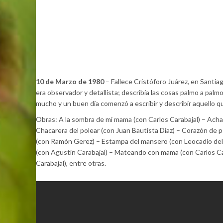
10 de Marzo de 1980
– Fallece Cristóforo Juárez, en Santia
era observador y detallista; describía las cosas palmo a palm
mucho y un buen día comenzó a escribir y describir aquello que
Obras: A la sombra de mi mama (con Carlos Carabajal) – Achala
Chacarera del polear (con Juan Bautista Díaz) – Corazón de 
(con Ramón Gerez) – Estampa del mansero (con Leocadio del 
(con Agustín Carabajal) – Mateando con mama (con Carlos Ca
Carabajal), entre otras.