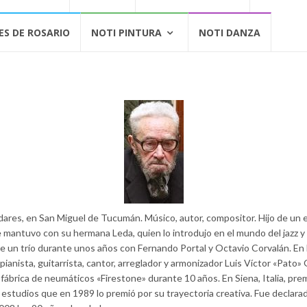
ES DE ROSARIO
NOTI PINTURA
NOTI DANZA
res, en San Miguel de Tucumán. Músico, autor, compositor. Hijo de un es
e mantuvo con su hermana Leda, quien lo introdujo en el mundo del jazz y
de un trío durante unos años con Fernando Portal y Octavio Corvalán. En 
nista, guitarrista, cantor, arreglador y armonizador Luis Víctor «Pato» Ge
 fábrica de neumáticos «Firestone» durante 10 años. En Siena, Italia, pre
 estudios que en 1989 lo premió por su trayectoria creativa. Fue declar