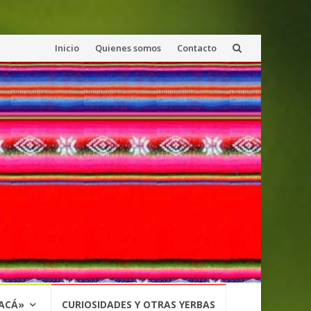
Saltar
Inicio
Quienes somos
Contacto
al
contenido
1
 ACÁ»
CURIOSIDADES Y OTRAS YERBAS