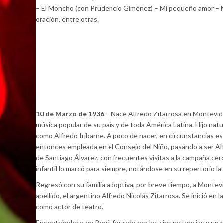
– El Moncho (con Prudencio Giménez) – Mi pequeño amor – Mí
oración, entre otras.
10 de Marzo de 1936
– Nace Alfredo Zitarrosa en Montevideo
música popular de su país y de toda América Latina. Hijo natu
como Alfredo Iribarne. A poco de nacer, en circunstancias esp
entonces empleada en el Consejo del Niño, pasando a ser Alfr
de Santiago Álvarez, con frecuentes visitas a la campaña cer
infantil lo marcó para siempre, notándose en su repertorio 
Regresó con su familia adoptiva, por breve tiempo, a Montevid
apellido, el argentino Alfredo Nicolás Zitarrosa. Se inició en
como actor de teatro.
Encontrándose en Perú, forzado por las circunstancias y un