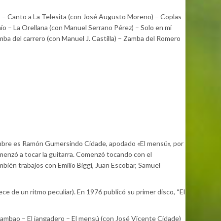
la) – Canto a La Telesita (con José Augusto Moreno) – Coplas
ío – La Orellana (con Manuel Serrano Pérez) – Solo en mi
Zamba del carrero (con Manuel J. Castilla) – Zamba del Romero
ombre es Ramón Gumersindo Cidade, apodado «El mensú», por
menzó a tocar la guitarra. Comenzó tocando con el
bién trabajos con Emilio Biggi, Juan Escobar, Samuel
ce de un ritmo peculiar). En 1976 publicó su primer disco, “El
lambao – El jangadero – El mensú (con José Vicente Cidade)