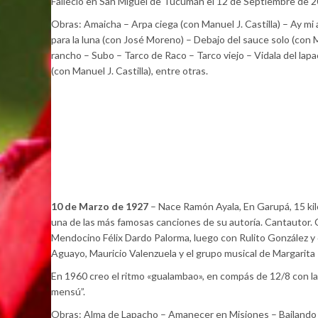
Falleció en San Miguel de Tucumán el 12 de Septiembre de 2
Obras: Amaicha – Arpa ciega (con Manuel J. Castilla) – Ay mi
para la luna (con José Moreno) – Debajo del sauce solo (con
rancho – Subo – Tarco de Raco – Tarco viejo – Vidala del lapac
(con Manuel J. Castilla), entre otras.
10 de Marzo de 1927
– Nace Ramón Ayala, En Garupá, 15 ki
una de las más famosas canciones de su autoría. Cantautor. 
Mendocino Félix Dardo Palorma, luego con Rulito González y 
Aguayo, Mauricio Valenzuela y el grupo musical de Margarita 
En 1960 creo el ritmo «gualambao», en compás de 12/8 con la i
mensú”.
Obras: Alma de Lapacho – Amanecer en Misiones – Bailando e