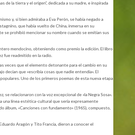
e la tierra y el origen”, dedicada a su madre, e inspirada
ismo y, si bien admiraba a Eva Perón, se había negado a
astagnino, que había vuelto de China, inmersa en su
nte se prohibió mencionar su nombre cuando se emitían sus
entero mendocino, obteniendo como premio la edición. El libro
 fue readmitido en la radio.
rias veces que el elemento detonante para el cambio en su
o decían que «escribía cosas que nadie entendía». El
s populares. Uno de los primeros poemas de esta nueva etapa
se relacionaron con la voz excepcional de «la Negra Sosa».
a una línea estética-cultural que sería expresamente
gundo álbum, «Canciones con fundamento» (1965), compuesto,
Eduardo Aragón y Tito Francia, dieron a conocer el