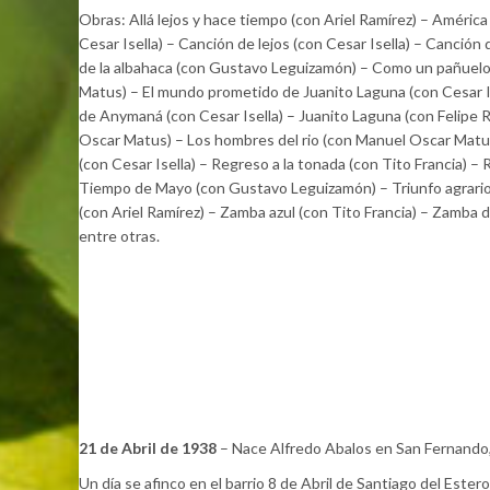
Obras: Allá lejos y hace tiempo (con Ariel Ramírez) – Améric
Cesar Isella) – Canción de lejos (con Cesar Isella) – Canción
de la albahaca (con Gustavo Leguizamón) – Como un pañuelo 
Matus) – El mundo prometido de Juanito Laguna (con Cesar Is
de Anymaná (con Cesar Isella) – Juanito Laguna (con Felipe 
Oscar Matus) – Los hombres del rio (con Manuel Oscar Matus)
(con Cesar Isella) – Regreso a la tonada (con Tito Francia) –
Tiempo de Mayo (con Gustavo Leguizamón) – Triunfo agrario (
(con Ariel Ramírez) – Zamba azul (con Tito Francia) – Zamba 
entre otras.
21 de Abril de 1938
– Nace Alfredo Abalos en San Fernando, 
Un día se afinco en el barrio 8 de Abril de Santiago del Este