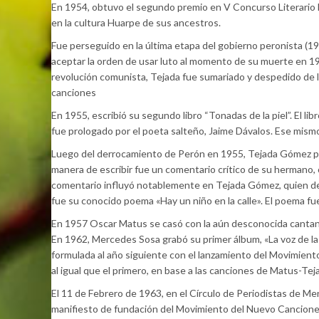
En 1954, obtuvo el segundo premio en V Concurso Literario M
en la cultura Huarpe de sus ancestros.
Fue perseguido en la última etapa del gobierno peronista (19
aceptar la orden de usar luto al momento de su muerte en 195
revolución comunista, Tejada fue sumariado y despedido de 
canciones
En 1955, escribió su segundo libro “Tonadas de la piel”. El 
fue prologado por el poeta salteño, Jaime Dávalos. Ese mism
Luego del derrocamiento de Perón en 1955, Tejada Gómez pega
manera de escribir fue un comentario crítico de su hermano,
comentario influyó notablemente en Tejada Gómez, quien dec
fue su conocido poema «Hay un niño en la calle». El poema fue
En 1957 Oscar Matus se casó con la aún desconocida cantant
En 1962, Mercedes Sosa grabó su primer álbum, «La voz de la
formulada al año siguiente con el lanzamiento del Movimient
al igual que el primero, en base a las canciones de Matus-Te
El 11 de Febrero de 1963, en el Círculo de Periodistas de Me
manifiesto de fundación del Movimiento del Nuevo Cancione