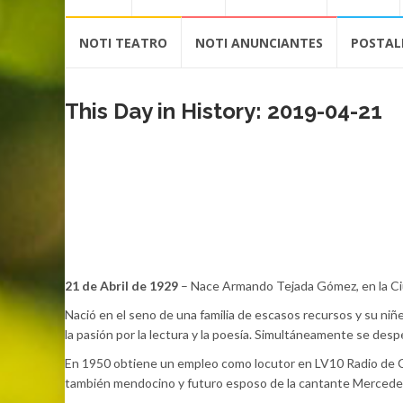
contenido
NOTI TEATRO
NOTI ANUNCIANTES
POSTAL
This Day in History: 2019-04-21
21 de Abril de 1929
– Nace Armando Tejada Gómez, en la Ciuda
Nació en el seno de una familia de escasos recursos y su niñ
la pasión por la lectura y la poesía. Simultáneamente se desper
En 1950 obtiene un empleo como locutor en LV10 Radio de C
también mendocino y futuro esposo de la cantante Mercedes So