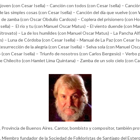
a joven (con Cesar Isella) – Canción con todos (con Cesar Isella) – Canci
 de las simples cosas (con Cesar Isella) – Canción del día que vuelve (con
de zamba (con Oscar Obdulio Cardozo) – Coplera del prisionero (con Ho
ella) – El rio y tu (con Manuel Oscar Matus) – El viento duende (con Man
Ritrovato) – La de los humildes (con Manuel Oscar Matus) – La Pancha Al
 – Luna de Córdoba (con Cesar Isella) – Manual de La Paz (con Cesar Is
 Resurrección de la alegría (con Cesar Isella) – Selva sola (con Manuel Os
con Cesar Isella) – Triunfo de nosotros (con Carlos Bergesio) – Verbo p
de Chilecito (con Hamlet Lima Quintana) – Zamba de un solo cielo (con Ca
Provincia de Buenos Aires. Cantor, bombisto y compositor, también prof
ro. Miembro fundador de la Sociedad de Folkloristas de Santiago del Estero