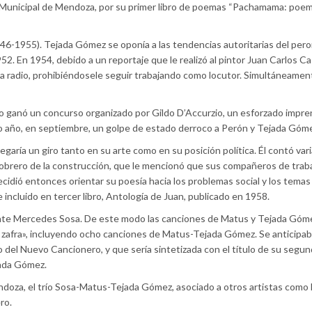
unicipal de Mendoza, por su primer libro de poemas “Pachamama: poemas d
46-1955). Tejada Gómez se oponía a las tendencias autoritarias del peron
2. En 1954, debido a un reportaje que le realizó al pintor Juan Carlos C
la radio, prohibiéndosele seguir trabajando como locutor. Simultáneame
libro ganó un concurso organizado por Gildo D’Accurzio, un esforzado impr
o año, en septiembre, un golpe de estado derroco a Perón y Tejada Gómez
ría un giro tanto en su arte como en su posición política. Él contó va
 obrero de la construcción, que le mencionó que sus compañeros de trabaj
idió entonces orientar su poesía hacia los problemas social y los tema
 incluido en tercer libro, Antología de Juan, publicado en 1958.
e Mercedes Sosa. De este modo las canciones de Matus y Tejada Gómez, 
 zafra», incluyendo ocho canciones de Matus-Tejada Gómez. Se anticipab
o del Nuevo Cancionero, y que sería sintetizada con el título de su se
jada Gómez.
ndoza, el trío Sosa-Matus-Tejada Gómez, asociado a otros artistas como 
ro.