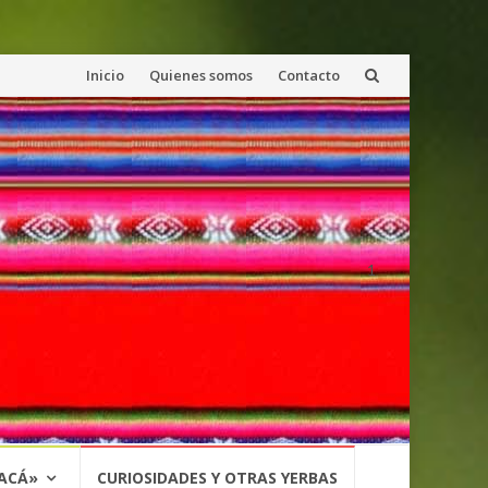
Saltar
Inicio
Quienes somos
Contacto
al
contenido
1
 ACÁ»
CURIOSIDADES Y OTRAS YERBAS