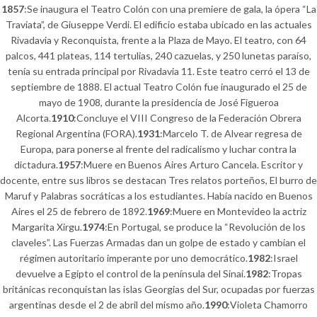
1857
:Se inaugura el Teatro Colón con una premiere de gala, la ópera “La
Traviata”, de Giuseppe Verdi. El edificio estaba ubicado en las actuales
Rivadavia y Reconquista, frente a la Plaza de Mayo. El teatro, con 64
palcos, 441 plateas, 114 tertulias, 240 cazuelas, y 250 lunetas paraíso,
tenía su entrada principal por Rivadavia 11. Este teatro cerró el 13 de
septiembre de 1888. El actual Teatro Colón fue inaugurado el 25 de
mayo de 1908, durante la presidencia de José Figueroa
Alcorta.
1910
:Concluye el VIII Congreso de la Federación Obrera
Regional Argentina (FORA).
1931
:Marcelo T. de Alvear regresa de
Europa, para ponerse al frente del radicalismo y luchar contra la
dictadura.
1957
:Muere en Buenos Aires Arturo Cancela. Escritor y
docente, entre sus libros se destacan Tres relatos porteños, El burro de
Maruf y Palabras socráticas a los estudiantes. Había nacido en Buenos
Aires el 25 de febrero de 1892.
1969
:Muere en Montevideo la actriz
Margarita Xirgu.
1974
:En Portugal, se produce la “Revolución de los
claveles”. Las Fuerzas Armadas dan un golpe de estado y cambian el
régimen autoritario imperante por uno democrático.
1982
:Israel
devuelve a Egipto el control de la península del Sinaí.
1982
:Tropas
británicas reconquistan las islas Georgias del Sur, ocupadas por fuerzas
argentinas desde el 2 de abril del mismo año.
1990
:Violeta Chamorro