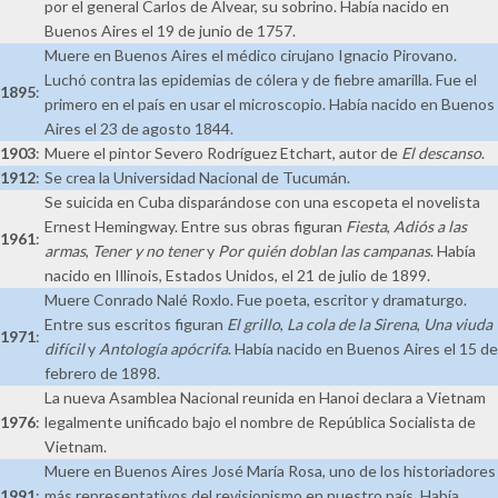
por el general Carlos de Alvear, su sobrino. Había nacido en
Buenos Aires el 19 de junio de 1757.
Muere en Buenos Aires el médico cirujano Ignacio Pirovano.
Luchó contra las epidemias de cólera y de fiebre amarilla. Fue el
1895
:
primero en el país en usar el microscopio. Había nacido en Buenos
Aires el 23 de agosto 1844.
1903
:
Muere el pintor Severo Rodríguez Etchart, autor de
El descanso
.
1912
:
Se crea la Universidad Nacional de Tucumán.
Se suicida en Cuba disparándose con una escopeta el novelista
Ernest Hemingway. Entre sus obras figuran
Fiesta
,
Adiós a las
1961
:
armas
,
Tener y no tener
y
Por quién doblan las campanas
. Había
nacido en Illinois, Estados Unidos, el 21 de julio de 1899.
Muere Conrado Nalé Roxlo. Fue poeta, escritor y dramaturgo.
Entre sus escritos figuran
El grillo
,
La cola de la Sirena
,
Una viuda
1971
:
difícil
y
Antología apócrifa
. Había nacido en Buenos Aires el 15 de
febrero de 1898.
La nueva Asamblea Nacional reunida en Hanoi declara a Vietnam
1976
:
legalmente unificado bajo el nombre de República Socialista de
Vietnam.
Muere en Buenos Aires José María Rosa, uno de los historiadores
1991
:
más representativos del revisionismo en nuestro país. Había