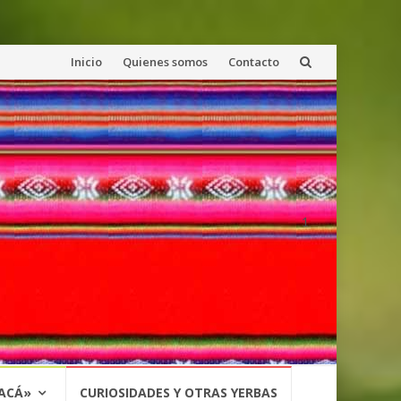
Saltar
Inicio
Quienes somos
Contacto
al
contenido
1
 ACÁ»
CURIOSIDADES Y OTRAS YERBAS