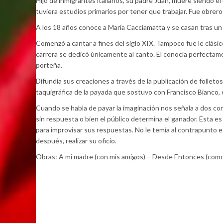
Hijo de inmigrantes italianos, su padre Juan, muere siendo 
tuviera estudios primarios por tener que trabajar. Fue obrero
A los 18 años conoce a María Cacciamatta y se casan tras un 
Comenzó a cantar a fines del siglo XIX. Tampoco fue le clásico
carrera se dedicó únicamente al canto. Él conocía perfectament
porteña.
Difundía sus creaciones a través de la publicación de folleto
taquigráfica de la payada que sostuvo con Francisco Bianco,
Cuando se habla de payar la imaginación nos señala a dos con
sin respuesta o bien el público determina el ganador. Esta es 
para improvisar sus respuestas. No le temía al contrapunto e
después, realizar su oficio.
Obras: A mi madre (con mis amigos) – Desde Entonces (como q