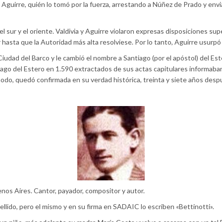
e Aguirre, quién lo tomó por la fuerza, arrestando a Núñez de Prado y env
ia el sur y el oriente. Valdivia y Aguirre violaron expresas disposiciones
hasta que la Autoridad más alta resolviese. Por lo tanto, Aguirre usurpó 
a Ciudad del Barco y le cambió el nombre a Santiago (por el apóstol) del Est
ago del Estero en 1.590 extractados de sus actas capitulares informaba
modo, quedó confirmada en su verdad histórica, treinta y siete años des
nos Aires. Cantor, payador, compositor y autor.
ellido, pero el mismo y en su firma en SADAIC lo escriben «Bettinotti».