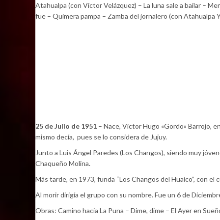
Atahualpa (con Víctor Velázquez) – La luna sale a bailar – M
fue – Quimera pampa – Zamba del jornalero (con Atahualpa Y
25 de Julio de 1951
– Nace, Victor Hugo «Gordo» Barrojo, en 
mismo decía, pues se lo considera de Jujuy.
Junto a Luis Ángel Paredes (Los Changos), siendo muy jóvenes
Chaqueño Molina.
Más tarde, en 1973, funda “Los Changos del Huaico”, con el 
Al morir dirigía el grupo con su nombre. Fue un 6 de Diciemb
Obras: Camino hacia La Puna – Dime, dime – El Ayer en Sueño