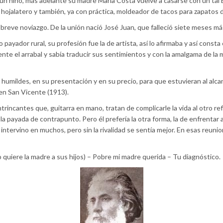
él un niño, más adelante su madre María Costa vuelve a casarse con un t
 hojalatero y también, ya con práctica, moldeador de tacos para zapatos 
breve noviazgo. De la unión nació José Juan, que falleció siete meses má
 payador rural, su profesión fue la de artista, así lo afirmaba y así con
e el arrabal y sabía traducir sus sentimientos y con la amalgama de la mús
s humildes, en su presentación y en su precio, para que estuvieran al alca
 en San Vicente (1913).
trincantes que, guitarra en mano, tratan de complicarle la vida al otro 
la payada de contrapunto. Pero él prefería la otra forma, la de enfrentar
 intervino en muchos, pero sin la rivalidad se sentía mejor. En esas reu
uiere la madre a sus hijos) – Pobre mi madre querida – Tu diagnóstico.