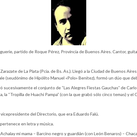
uerie, partido de Roque Pérez, Provincia de Buenos Aires. Cantor, guita
Zarazate de La Plata (Pcia. de Bs. As.). Llegó a la Ciudad de Buenos Aire
nale (seudónimo de Hipólito Manuel «Polo» Benítez), formó un dúo que d
ró sucesivamente el conjunto de “Las Alegres Fiestas Gauchas” de Carl
, la “Tropilla de Huachi Pampa” (con la que grabó sólo cinco temas) y el
icepresidente del Directorio, que era Eduardo Falú.
pertenece en letra y música.
Achalay mi mama – Barcino negro y guardián (con León Benaros) – Chacar