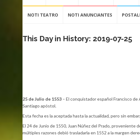
contenido
NOTI TEATRO
NOTI ANUNCIANTES
POSTAL
This Day in History: 2019-07-25
25 de Julio de 1553
– El conquistador español Francisco de A
Santiago apóstol.
Esta fecha es la aceptada hasta la actualidad, pero sin emba
El 24 de Junio de 1550, Juan Núñez del Prado, proveniente de
múltiples razones debió trasladarla en 1552 a la margen derec