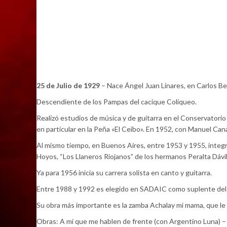
25 de Julio de 1929
– Nace Ángel Juan Linares, en Carlos Beg
Descendiente de los Pampas del cacique Coliqueo.
Realizó estudios de música y de guitarra en el Conservatorio 
en particular en la Peña «El Ceibo». En 1952, con Manuel Ca
Al mismo tiempo, en Buenos Aires, entre 1953 y 1955, integ
Hoyos, “Los Llaneros Riojanos” de los hermanos Peralta Dávila
Ya para 1956 inicia su carrera solista en canto y guitarra.
Entre 1988 y 1992 es elegido en SADAIC como suplente del v
Su obra más importante es la zamba Achalay mi mama, que le 
Obras: A mi que me hablen de frente (con Argentino Luna) – 