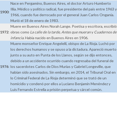
Nace en Pergamino, Buenos Aires, el doctor Arturo Humberto
Illia. Médico y político radical, fue presidente del país entre 1963 y
1900
:
1966, cuando fue derrocado por el general Juan Carlos Onganía.
Murió el 18 de enero de 1983.
Muere en Buenos Aires Norah Lange. Poetisa y escritora, escribió
1972
:
obras como
La calle de la tarde
,
Antes que mueran
y
Cuadernos de
infancia
. Había nacido en Buenos Aires en 1906.
Muere monseñor Enrique Angelelli, obispo de La Rioja. Luchó por
los derechos humanos y se opuso a la dictadura. Apareció muerto
junto a su auto en Punta de los Llanos, según se dijo entonces,
debido a un accidente ocurrido cuando regresaba del funeral de
1976
:
los sacerdotes Carlos de Dios Murias y Gabriel Longeville, que
habían sido asesinados. Sin embargo, en 2014, el Tribunal Oral en
lo Criminal Federal de La Rioja determinó que se trató de un
homicidio y condenó por ellos a Luciano Benjamín Menéndez y
Luis Fernando Estrella a prisión perpetua y cárcel común.