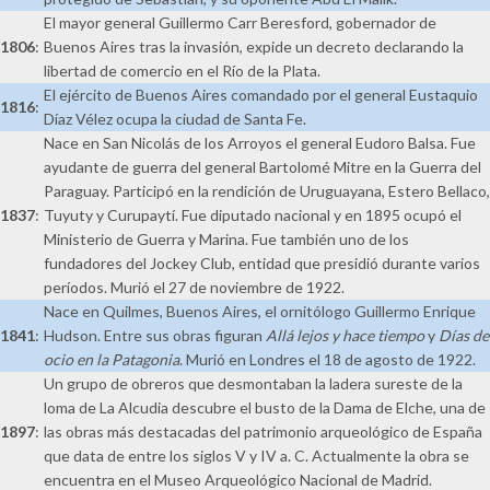
El mayor general Guillermo Carr Beresford, gobernador de
1806
:
Buenos Aires tras la invasión, expide un decreto declarando la
libertad de comercio en el Río de la Plata.
El ejército de Buenos Aires comandado por el general Eustaquio
1816
:
Díaz Vélez ocupa la ciudad de Santa Fe.
Nace en San Nicolás de los Arroyos el general Eudoro Balsa. Fue
ayudante de guerra del general Bartolomé Mitre en la Guerra del
Paraguay. Participó en la rendición de Uruguayana, Estero Bellaco,
1837
:
Tuyuty y Curupaytí. Fue diputado nacional y en 1895 ocupó el
Ministerio de Guerra y Marina. Fue también uno de los
fundadores del Jockey Club, entidad que presidió durante varios
períodos. Murió el 27 de noviembre de 1922.
Nace en Quilmes, Buenos Aires, el ornitólogo Guillermo Enrique
1841
:
Hudson. Entre sus obras figuran
Allá lejos y hace tiempo
y
Días de
ocio en la Patagonia
. Murió en Londres el 18 de agosto de 1922.
Un grupo de obreros que desmontaban la ladera sureste de la
loma de La Alcudia descubre el busto de la Dama de Elche, una de
1897
:
las obras más destacadas del patrimonio arqueológico de España
que data de entre los siglos V y IV a. C. Actualmente la obra se
encuentra en el Museo Arqueológico Nacional de Madrid.