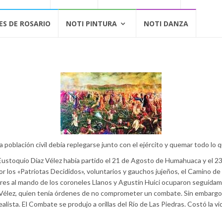
ES DE ROSARIO
NOTI PINTURA
NOTI DANZA
la población civil debía replegarse junto con el ejército y quemar todo l
Eustoquio Díaz Vélez había partido el 21 de Agosto de Humahuaca y el 23 
por los «Patriotas Decididos», voluntarios y gauchos jujeños, el Camino 
res al mando de los coroneles Llanos y Agustín Huici ocuparon seguidam
Vélez, quien tenía órdenes de no comprometer un combate. Sin embargo, 
alista. El Combate se produjo a orillas del Río de Las Piedras. Costó la vi