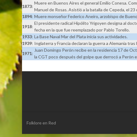
Muere en Buenos Aires el general Emilio Conesa. Comenz
1873
:
Manuel de Rosas. Asistió a la batalla de Cepeda, el 2
1894
:
Muere monseñor Federico Aneiro, arzobispo de Bueno
El presidente radical Hipólito Yrigoyen designa al do
1918
:
fecha en la que fue reemplazado por Pablo Torello.
1933
:
La Base Naval Mar del Plata inicia sus actividades.
1939
:
Inglaterra y Francia declaran la guerra a Alemania tras 
Juan Domingo Perón recibe en la residencia 17 de Oct
1971
:
la CGT poco después del golpe que derrocó a Perón e
Folklore en Red