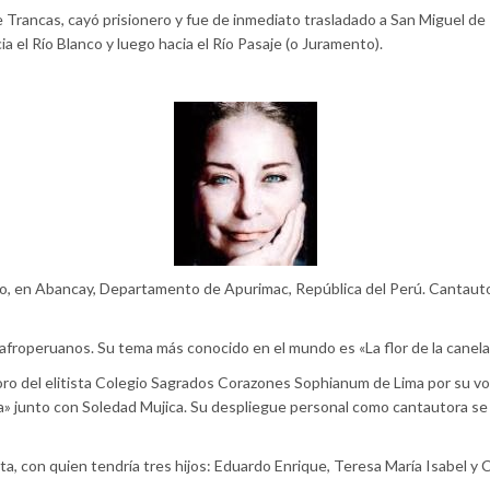
de Trancas, cayó prisionero y fue de inmediato trasladado a San Miguel d
a el Río Blanco y luego hacia el Río Pasaje (o Juramento).
o, en Abancay, Departamento de Apurimac, República del Perú. Cantautor
 afroperuanos. Su tema más conocido en el mundo es «La flor de la canela
oro del elitista Colegio Sagrados Corazones Sophianum de Lima por su voz
a» junto con Soledad Mujica. Su despliegue personal como cantautora se i
a, con quien tendría tres hijos: Eduardo Enrique, Teresa María Isabel y C