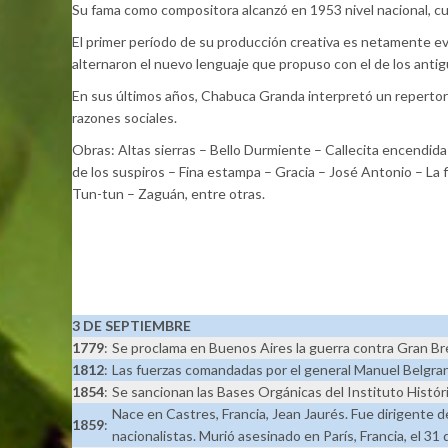
Su fama como compositora alcanzó en 1953 nivel nacional, cu
El primer período de su producción creativa es netamente evo
alternaron el nuevo lenguaje que propuso con el de los antig
En sus últimos años, Chabuca Granda interpretó un repertori
razones sociales.
Obras: Altas sierras – Bello Durmiente – Callecita encendida
de los suspiros – Fina estampa – Gracia – José Antonio – La 
Tun-tun – Zaguán, entre otras.
3 DE SEPTIEMBRE
1779
:
Se proclama en Buenos Aires la guerra contra Gran Br
1812
:
Las fuerzas comandadas por el general Manuel Belgrano
1854
:
Se sancionan las Bases Orgánicas del Instituto Históri
Nace en Castres, Francia, Jean Jaurés. Fue dirigente d
1859
:
nacionalistas. Murió asesinado en París, Francia, el 31 