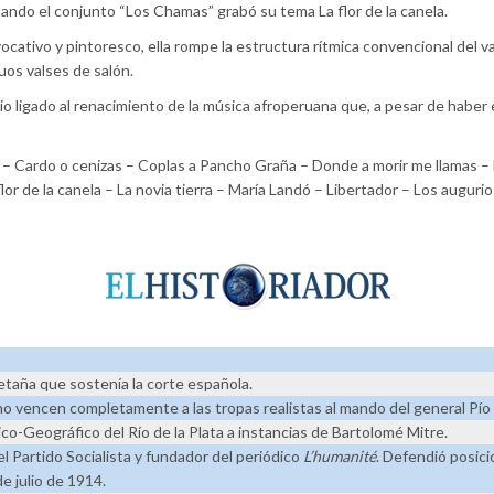
ando el conjunto “Los Chamas” grabó su tema La flor de la canela.
cativo y pintoresco, ella rompe la estructura rítmica convencional del va
uos valses de salón.
o ligado al renacimiento de la música afroperuana que, a pesar de haber 
 – Cardo o cenizas – Coplas a Pancho Graña – Donde a morir me llamas – E
flor de la canela – La novia tierra – María Landó – Libertador – Los augu
etaña que sostenía la corte española.
 vencen completamente a las tropas realistas al mando del general Pío T
co-Geográfico del Río de la Plata a instancias de Bartolomé Mitre.
el Partido Socialista y fundador del periódico
L’humanité
. Defendió posici
de julio de 1914.