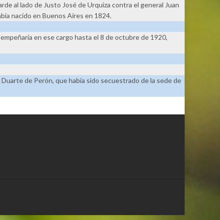
rde al lado de Justo José de Urquiza contra el general Juan
Había nacido en Buenos Aires en 1824.
esempeñaría en ese cargo hasta el 8 de octubre de 1920,
 Duarte de Perón, que había sido secuestrado de la sede de