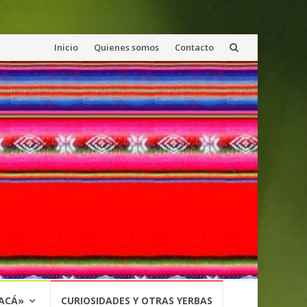
Saltar
Inicio
Quienes somos
Contacto
al
contenido
1
 ACÁ»
CURIOSIDADES Y OTRAS YERBAS