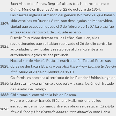
Juan Manuel de Rosas. Regresó al país tras la derrota de este
último. Murió en Buenos Aires el 22 de octubre de 1854.
Las fuerzas inglesas al mando del general Whitelocke, que habían
sido vencidas en Buenos Aires, son desalojadas de Montevideo,
1807
:
ciudad que ocupaban desde el 3 de febrero de 1807. La plaza fue
entregada a Francisco J. de Elío, jefe español.
El fraile Félix Aldao derrota en Las Leñas, San Juan, a los
revolucionarios que se habían sublevado el 26 de julio contra las
1825
:
autoridades provinciales y restablece al día siguiente a las
autoridades legales de esa provincia.
Nace al sur de Moscú, Rusia, el escritor León Tolstói. Entre sus
1828
:
obras se destacan
Guerra y paz
,
Ana Karénina
y
La muerte de Iván
Ilich
. Murió el 20 de noviembre de 1910.
California es anexada al territorio de los Estados Unidos luego de
1850
:
la derrota mexicana frente a ese país y la suscripción del Tratado
de Guadalupe Hidalgo.
1888
:
Chile toma el control de la Isla de Pascua.
Muere el escritor francés Stéphane Mallarmé, uno de los
iniciadores del simbolismo. Entre sus obras se destacan
La siesta
1898
:
de un fulano
y
Una tirada de dados nunca abolirá el azar
. Había