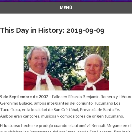
MENÚ
Saltar
al
This Day in History: 2019-09-09
contenido
9 de Septiembre de 2007
– Fallecen Ricardo Benjamín Romero y Héctor
Gerónimo Bulacio, ambos integrantes del conjunto Tucumano Los
Tucu-Tucu, en la localidad de San Cristóbal, Provincia de Santa Fe.
Ambos eran cantores, músicos y compositores de origen tucumano.
El luctuoso hecho se produjo cuando el automóvil Renault Megane en el
que viajaban los integrantes del conjunto, desde San Lorenzo, Provincia