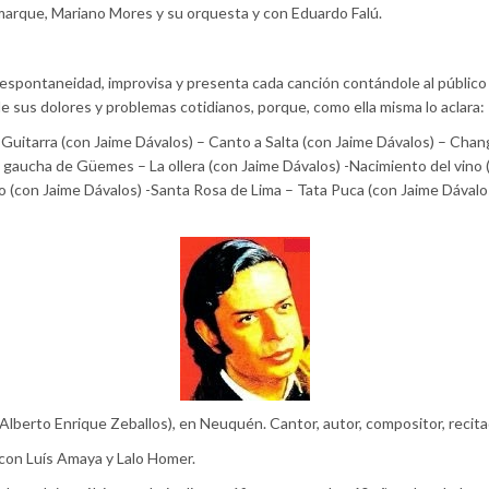
amarque, Mariano Mores y su orquesta y con Eduardo Falú.
la espontaneidad, improvisa y presenta cada canción contándole al público 
e sus dolores y problemas cotidianos, porque, como ella misma lo aclara: «
a Guitarra (con Jaime Dávalos) – Canto a Salta (con Jaime Dávalos) – Chan
 gaucha de Güemes – La ollera (con Jaime Dávalos) -Nacimiento del vino 
(con Jaime Dávalos) -Santa Rosa de Lima – Tata Puca (con Jaime Dávalos)
Alberto Enrique Zeballos), en Neuquén. Cantor, autor, compositor, recit
» con Luís Amaya y Lalo Homer.