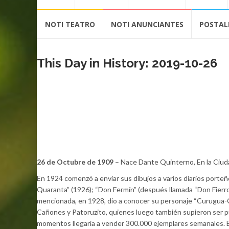
contenido
NOTI TEATRO
NOTI ANUNCIANTES
POSTAL
This Day in History: 2019-10-26
26 de Octubre de 1909
– Nace Dante Quinterno, En la Ciuda
En 1924 comenzó a enviar sus dibujos a varios diarios porte
Quaranta” (1926); “Don Fermín” (después llamada “Don Fierro”,
mencionada, en 1928, dio a conocer su personaje “Curugua-
Cañones y Patoruzito, quienes luego también supieron ser p
momentos llegaría a vender 300.000 ejemplares semanales. E