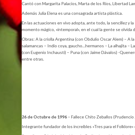
Cantó con Margarita Palacios, Marta de los Ríos, Libertad L
Además Julia Elena es una consagrada artista plástica.
En las actuaciones en vivo adopta, ante todo, la sencillez y 
momento mágico, «intemporal», en el cual la gente se olvida d
Obras: A la criolla Argentina (con Obdulio Oscar Alem) – A l
salamancas – Indio coya, gaucho…hermanos – La alhajita – La
(con Eugenio Inchausti) – Puna (con Jaime Dávalos) -Quenero 
entre otras.
26 de Octubre de 1996
– Fallece Chito Zeballos (Prudencio 
Integrante fundador de los increíbles «Tres para el Folklore