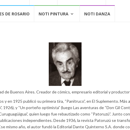
ES DE ROSARIO
NOTI PINTURA
NOTI DANZA
d de Buenos Aires. Creador de cómics, empresario editorial y productor
ños y en 1925 publicó su primera tira, “Panitruco”, en El Suplemento. Má
 1926), y “Un porteño optimista” (luego Las aventuras de “Don Gil Content
Curuguagüigua”, quien luego fue rebautizado como “Patoruzú”. Junto con
ublicaciones independientes. Desde 1936, la revista Patoruzú se transf
se mismo año, el autor fundó la Editorial Dante Quinterno S.A. donde c