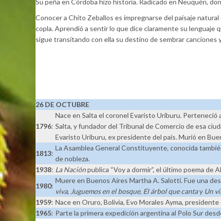
Su peña en Córdoba hizo historia. Radicado en Neuquén, dond
Conocer a Chito Zeballos es impregnarse del paisaje natural d
copla. Aprendió a sentir lo que dice claramente su lenguaje 
sigue transitando con ella su destino de sembrar canciones y 
26 DE OCTUBRE
Nace en Salta el coronel Evaristo Uriburu. Perteneció a
1796
:
Salta, y fundador del Tribunal de Comercio de esa ciud
Evaristo Uriburu, ex presidente del país. Murió en Buen
La Asamblea General Constituyente, conocida también co
1813
:
de nobleza.
1938
:
La Nación
publica “Voy a dormir”, el último poema de A
Muere en Buenos Aires Martha A. Salotti. Fue una desta
1980
:
viva
,
Juguemos en el bosque
,
El árbol que canta
y
Un vi
1959
:
Nace en Oruro, Bolivia, Evo Morales Ayma, presidente
1965
:
Parte la primera expedición argentina al Polo Sur desd