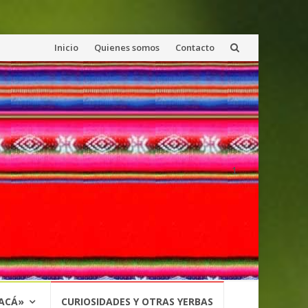
Saltar
Inicio
Quienes somos
Contacto
al
contenido
1
 ACÁ»
CURIOSIDADES Y OTRAS YERBAS