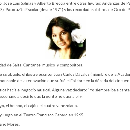
, José Luis Salinas y Alberto Breccia entre otras figuras; Andanzas de 
), Patoruzito Escolar (desde 1971) y los recordados «Libros de Oro de P
udad de Salta. Cantante, músico y compositora.
e su abuelo, el ilustre escritor Juan Carlos Dávalos (miembro de la Academ
ponsable de la renovación que sufrió el Folklore en la década del cincuen
tica hacia el negocio musical. Alguna vez declaro: “Yo siempre iba a cant
cenario a decir lo que la gente no quería oír».
go, el bombo, el cajón, el cuatro venezolano.
 y luego en el Teatro Francisco Canaro en 1965.
iano Mores.