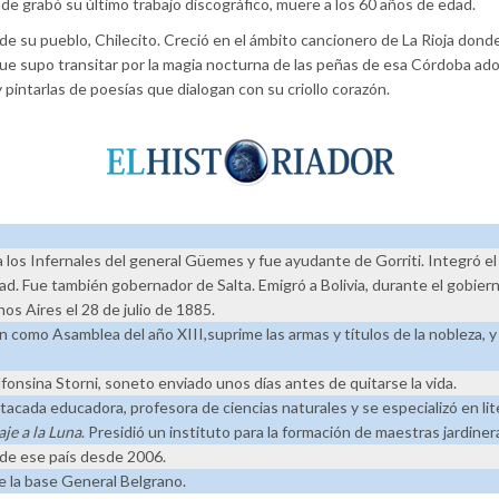
e grabó su último trabajo discográfico, muere a los 60 años de edad.
e su pueblo, Chilecito. Creció en el ámbito cancionero de La Rioja donde 
que supo transitar por la magia nocturna de las peñas de esa Córdoba ado
pintarlas de poesías que dialogan con su criollo corazón.
 los Infernales del general Güemes y fue ayudante de Gorriti. Integró el 
ad. Fue también gobernador de Salta. Emigró a Bolivia, durante el gobier
os Aires el 28 de julio de 1885.
mo Asamblea del año XIII,suprime las armas y títulos de la nobleza, y or
lfonsina Storni, soneto enviado unos días antes de quitarse la vida.
cada educadora, profesora de ciencias naturales y se especializó en lite
aje a la Luna
. Presidió un instituto para la formación de maestras jardiner
 de ese país desde 2006.
e la base General Belgrano.