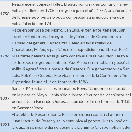
Reaparece el cometa Halley. El astrónomo inglés Edmund Halley,
había predicho en 1705 su regreso para el año 1757, un año antes
1758
:
de lo esperado, pero no pudo comprobar su predicción ya que
había fallecido en 1742.
Nace en San José del Morro, San Luis, el teniente general Juan
Esteban Pedernera. Integró el Regimiento de Granaderos a
Caballo del general San Martín. Peleó en las batallas de
Chacabuco, Maipú, y participó de la expedición para liberar Perú.
1796
:
Más tarde pelearía en la guerra contra el Brasil. Se unión luego a
las fuerzas del general unitario Paz. Peleó en La Tablada y pasó al
exilio. Regresó tras la batalla de Caseros. Fue gobernador de San
Luis. Peleó en Cepeda. Fue vicepresidente de la Confederación
Argentina. Murió el 1º de febrero de 1886.
Santos Pérez, junto a los hermanos Reynafé, mueren ejecutados
en la plaza de Mayo. Había sido el brazo ejecutor del asesinato del
1837
:
general Juan Facundo Quiroga, ocurrido el 16 de febrero de 1835
en Barranca Yaco.
El pueblo de Rosario, Santa Fe, se pronuncia contra el general
Juan Manuel de Rosas y se lo comunica al general Justo José de
1851
:
Urquiza. Ese mismo día se designa a Domingo Crespo gobernador