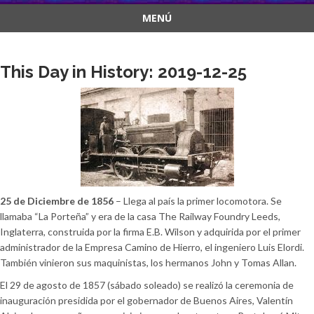
MENÚ
Saltar
al
This Day in History: 2019-12-25
contenido
25 de Diciembre de 1856
– Llega al país la primer locomotora. Se
llamaba “La Porteña” y era de la casa The Railway Foundry Leeds,
Inglaterra, construida por la firma E.B. Wilson y adquirida por el primer
administrador de la Empresa Camino de Hierro, el ingeniero Luis Elordi.
También vinieron sus maquinistas, los hermanos John y Tomas Allan.
El 29 de agosto de 1857 (sábado soleado) se realizó la ceremonia de
inauguración presidida por el gobernador de Buenos Aires, Valentín