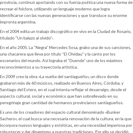
provincia, continuó aportando con su fuerza poética una nueva forma de
recrear el folclore, utilizando un lenguaje moderno que logra
identificarse con las nuevas generaciones y que transluce su enorme
impronta argentina.
En el 2004 edita un trabajo discográfico en vivo en la Ciudad de Rosario,
titulado “Un balazo al olvido”·.
En el año 2005. La “Negra” Mercedes Sosa, grabo una de sus canciones,
una chacarera que lleva por título “El Olvidau” y la canto por los
escenarios del mundo. Así lograba el “Duende” uno de los máximos
reconocimientos a su trayectoria artística.
En 2009 creo la obra «La vuelta del santiagueño», un disco donde
grabaron más de 60 músicos, realizado en Buenos Aires, Córdoba, y
Santiago del Estero, en el cual intenta reflejar el desarraigo, desde el
aspecto cultural, social y económico que han sobrellevado en su
peregrinaje gran cantidad de hermanos provincianos santiagueños.
Es uno de los creadores del espacio cultural denominado «Bunker
Sachero», el cual busca una necesaria renovación de la cultura, en la que
incorpora nuevos lenguajes y estéticas, en una necesidad imperiosa por
robustecer y dar dinamismo a nuestras tradiciones. Por ello se decidió