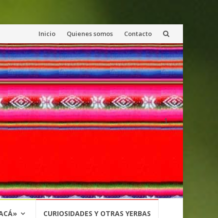
Saltar
Inicio
Quienes somos
Contacto
al
contenido
1
 ACÁ»
CURIOSIDADES Y OTRAS YERBAS