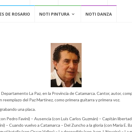
ES DE ROSARIO
NOTI PINTURA
NOTI DANZA
Departamento La Paz, en la Provincia de Catamarca. Cantor, autor, comp
 en reemplazo del Paz Martínez, como
primera guitarra y primera voz.
grabando una placa.
(con Pedro Favini) – Ausencia (con Luis Carlos Guzmán) – Capitán liberta
ini) – Cuando vuelvo a Catamarca – Del Zuncho a la gloria (con María E.
al batalla (con Oscar Valles) – La despedida (con Juan J. Novaira) – La m