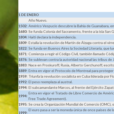
1 DE ENERO
Año Nuevo.
1502
:
Américo Vespucio descubre la Bahía de Guanabara, en 
1680
:
Se funda Colonia del Sacramento, frente a la isla San G
1804
:
Haití declara la independencia.
1809
:
Estalla la revolución de Martín de Álzaga contra el virr
1822
:
Se funda en Buenos Aires la Sociedad Literaria, que l
1871
:
Comienza a regir el Código Civil, también llamado Códig
1876
:
Se sublevan contra la autoridad nacional las tribus de 
1883
:
Nace en Proskuroff, Rusia, Alberto Gerchunoff, escritor
1889
:
Entra en vigor el Protocolo de Montreal para proteger
1959
:
Triunfa la revolución socialista en Cuba liderada por Fi
1992
:
El peso reemplaza al austral.
1994
:
El subcamandante Marcos, al frente del Ejército Zapat
Entra en vigor el Tratado de Libre Comercio de Améri
1994
:
Free Trade Agreement).
1995
:
Se crea la Organización Mundial de Comercio (OMC), 
El euro pasa a ser la moneda única de once países de la
1999
: