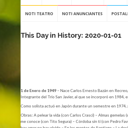
contenido
NOTI TEATRO
NOTI ANUNCIANTES
POSTAL
This Day in History: 2020-01-01
1 de Enero de 1949
– Nace Carlos Ernesto Bazán en Recreo, 
Integrante del Trío San Javier, al que se incorporó en 1984,
Como solista actuó en Japón durante un semestre en 1974, 
Obras: A pelear la vida (con Carlos Crasci) – Almas gemelas 
me conoce (con Tito Segura) – Córdoba sin ti (con Pedro Fav
hay amor no hay olvido – En los montes de Santiago – La desigu