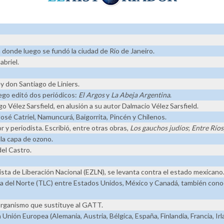
donde luego se fundó la ciudad de Río de Janeiro.
abriel.
ey don Santiago de Liniers.
uego editó dos periódicos:
El Argos
y
La Abeja Argentina
.
o Vélez Sarsfield, en alusión a su autor Dalmacio Vélez Sarsfield.
José Catriel, Namuncurá, Baigorrita, Pincén y Chilenos.
 y periodista. Escribió, entre otras obras,
Los gauchos judíos
;
Entre Ríos
 la capa de ozono.
del Castro.
ista de Liberación Nacional (EZLN), se levanta contra el estado mexicano
ca del Norte (TLC) entre Estados Unidos, México y Canadá, también cono
organismo que sustituye al GATT.
 Unión Europea (Alemania, Austria, Bélgica, España, Finlandia, Francia, Irl