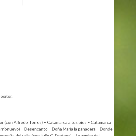
ositor.
dor (con Alfredo Torres) – Catamarca a tus pies – Catamarca
 Barrionuevo) – Desencanto – Doña María la panadera – Donde
orenita del valle (con Julio C. Fontana) – La zamba del