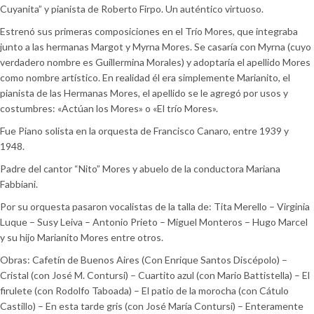
Cuyanita” y pianista de Roberto Firpo. Un auténtico virtuoso.
Estrenó sus primeras composiciones en el Trío Mores, que integraba
junto a las hermanas Margot y Myrna Mores. Se casaría con Myrna (cuyo
verdadero nombre es Guillermina Morales) y adoptaría el apellido Mores
como nombre artístico. En realidad él era simplemente Marianito, el
pianista de las Hermanas Mores, el apellido se le agregó por usos y
costumbres: «Actúan los Mores» o «El trío Mores».
Fue Piano solista en la orquesta de Francisco Canaro, entre 1939 y
1948.
Padre del cantor “Nito” Mores y abuelo de la conductora Mariana
Fabbiani.
Por su orquesta pasaron vocalistas de la talla de: Tita Merello – Virginia
Luque – Susy Leiva – Antonio Prieto – Miguel Monteros – Hugo Marcel
y su hijo Marianito Mores entre otros.
Obras: Cafetín de Buenos Aires (Con Enrique Santos Discépolo) –
Cristal (con José M. Contursi) – Cuartito azul (con Mario Battistella) – El
firulete (con Rodolfo Taboada) – El patio de la morocha (con Cátulo
Castillo) – En esta tarde gris (con José María Contursi) – Enteramente