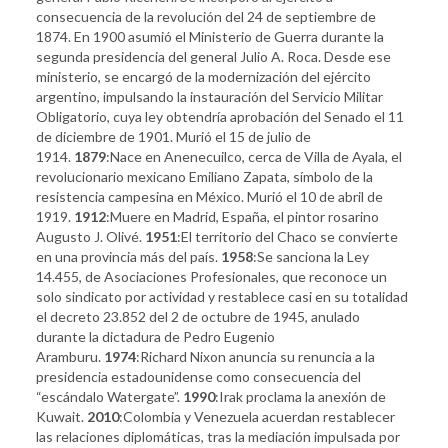
consecuencia de la revolución del 24 de septiembre de
1874. En 1900 asumió el Ministerio de Guerra durante la
segunda presidencia del general Julio A. Roca. Desde ese
ministerio, se encargó de la modernización del ejército
argentino, impulsando la instauración del Servicio Militar
Obligatorio, cuya ley obtendría aprobación del Senado el 11
de diciembre de 1901. Murió el 15 de julio de
1914.
1879
:Nace en Anenecuilco, cerca de Villa de Ayala, el
revolucionario mexicano Emiliano Zapata, símbolo de la
resistencia campesina en México. Murió el 10 de abril de
1919.
1
912
:Muere en Madrid, España, el pintor rosarino
Augusto J. Olivé.
1951
:El territorio del Chaco se convierte
en una provincia más del país.
1958
:Se sanciona la Ley
14.455, de Asociaciones Profesionales, que reconoce un
solo sindicato por actividad y restablece casi en su totalidad
el decreto 23.852 del 2 de octubre de 1945, anulado
durante la dictadura de Pedro Eugenio
Aramburu.
1974
:Richard Nixon anuncia su renuncia a la
presidencia estadounidense como consecuencia del
“escándalo Watergate”.
1990
:Irak proclama la anexión de
Kuwait.
2010
:Colombia y Venezuela acuerdan restablecer
las relaciones diplomáticas, tras la mediación impulsada por