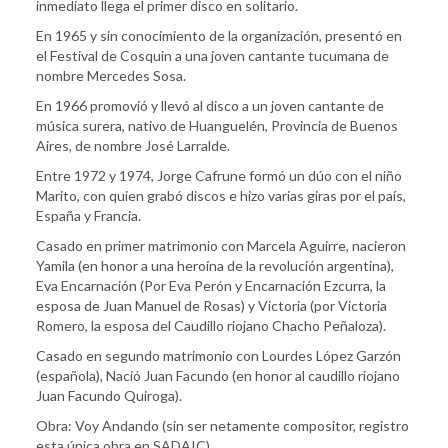
inmediato llega el primer disco en solitario.
En 1965 y sin conocimiento de la organización, presentó en
el Festival de Cosquin a una joven cantante tucumana de
nombre Mercedes Sosa.
En 1966 promovió y llevó al disco a un joven cantante de
música surera, nativo de Huanguelén, Provincia de Buenos
Aires, de nombre José Larralde.
Entre 1972 y 1974, Jorge Cafrune formó un dúo con el niño
Marito, con quien grabó discos e hizo varias giras por el país,
España y Francia.
Casado en primer matrimonio con Marcela Aguirre, nacieron
Yamila (en honor a una heroína de la revolución argentina),
Eva Encarnación (Por Eva Perón y Encarnación Ezcurra, la
esposa de Juan Manuel de Rosas) y Victoria (por Victoria
Romero, la esposa del Caudillo riojano Chacho Peñaloza).
Casado en segundo matrimonio con Lourdes López Garzón
(española), Nació Juan Facundo (en honor al caudillo riojano
Juan Facundo Quiroga).
Obra: Voy Andando (sin ser netamente compositor, registro
esta única obra en SADAIC)