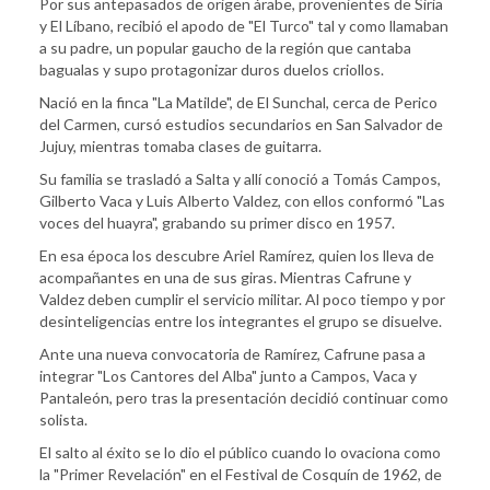
Por sus antepasados de origen árabe, provenientes de Siria
y El Líbano, recibió el apodo de "El Turco" tal y como llamaban
a su padre, un popular gaucho de la región que cantaba
bagualas y supo protagonizar duros duelos criollos.
Nació en la finca "La Matilde", de El Sunchal, cerca de Perico
del Carmen, cursó estudios secundarios en San Salvador de
Jujuy, mientras tomaba clases de guitarra.
Su familia se trasladó a Salta y allí conoció a Tomás Campos,
Gilberto Vaca y Luis Alberto Valdez, con ellos conformó "Las
voces del huayra", grabando su primer disco en 1957.
En esa época los descubre Ariel Ramírez, quien los lleva de
acompañantes en una de sus giras. Mientras Cafrune y
Valdez deben cumplir el servicio militar. Al poco tiempo y por
desinteligencias entre los integrantes el grupo se disuelve.
Ante una nueva convocatoria de Ramírez, Cafrune pasa a
integrar "Los Cantores del Alba" junto a Campos, Vaca y
Pantaleón, pero tras la presentación decidió continuar como
solista.
El salto al éxito se lo dio el público cuando lo ovaciona como
la "Primer Revelación" en el Festival de Cosquín de 1962, de