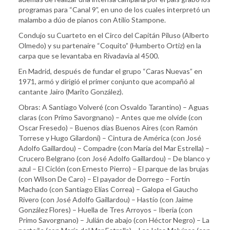
programas para “Canal 9”, en uno de los cuales interpretó un
malambo a dúo de pianos con Atilio Stampone.
Condujo su Cuarteto en el Circo del Capitán Piluso (Alberto
Olmedo) y su partenaire “Coquito” (Humberto Ortiz) en la
carpa que se levantaba en Rivadavia al 4500.
En Madrid, después de fundar el grupo “Caras Nuevas” en
1971, armó y dirigió el primer conjunto que acompañó al
cantante Jairo (Marito González).
Obras: A Santiago Volveré (con Osvaldo Tarantino) – Aguas
claras (con Primo Savorgnano) – Antes que me olvide (con
Oscar Fresedo) – Buenos días Buenos Aires (con Ramón
Torrese y Hugo Gilardoni) – Cintura de América (con José
Adolfo Gaillardou) – Compadre (con María del Mar Estrella) –
Crucero Belgrano (con José Adolfo Gaillardou) – De blanco y
azul – El Ciclón (con Ernesto Pierro) – El parque de las brujas
(con Wilson De Caro) – El payador de Dorrego – Fortín
Machado (con Santiago Elías Correa) – Galopa el Gaucho
Rivero (con José Adolfo Gaillardou) – Hastío (con Jaime
González Flores) – Huella de Tres Arroyos – Iberia (con
Primo Savorgnano) – Julián de abajo (con Héctor Negro) – La