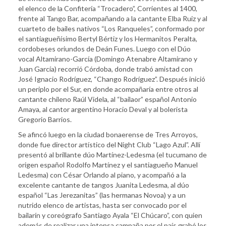
el elenco de la Confitería “Trocadero”, Corrientes al 1400,
frente al Tango Bar, acompañando a la cantante Elba Ruiz y al
cuarteto de bailes nativos “Los Ranqueles”, conformado por
el santiagueñísimo Bertyl Bértiz y los Hermanitos Peralta,
cordobeses oriundos de Deán Funes. Luego con el Dúo
vocal Altamirano-García (Domingo Atenabre Altamirano y
Juan García) recorrió Córdoba, donde trabó amistad con
José Ignacio Rodríguez, “Chango Rodríguez”. Después inició
un periplo por el Sur, en donde acompañaría entre otros al
cantante chileno Raúl Videla, al “bailaor” español Antonio
Amaya, al cantor argentino Horacio Deval y al bolerista
Gregorio Barrios.
Se afincó luego en la ciudad bonaerense de Tres Arroyos,
donde fue director artístico del Night Club “Lago Azul”. Allí
presentó al brillante dúo Martínez-Ledesma (el tucumano de
origen español Rodolfo Martínez y el santiagueño Manuel
Ledesma) con César Orlando al piano, y acompañó a la
excelente cantante de tangos Juanita Ledesma, al dúo
español “Las Jerezanitas” (las hermanas Novoa) y a un
nutrido elenco de artistas, hasta ser convocado por el
bailarín y coreógrafo Santiago Ayala “El Chúcaro”, con quien
además de realizar una intensa campaña por el país grabó los