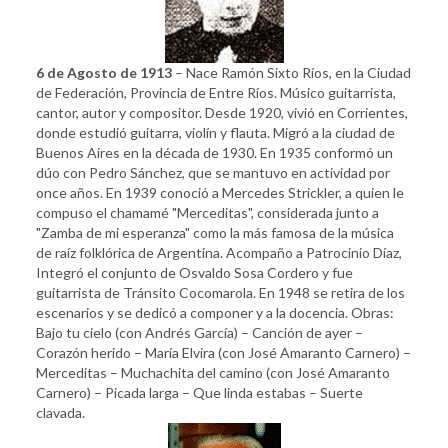
6 de Agosto de 1913
– Nace Ramón Sixto Ríos, en la Ciudad
de Federación, Provincia de Entre Ríos. Músico guitarrista,
cantor, autor y compositor. Desde 1920, vivió en Corrientes,
donde estudió guitarra, violín y flauta. Migró a la ciudad de
Buenos Aires en la década de 1930. En 1935 conformó un
dúo con Pedro Sánchez, que se mantuvo en actividad por
once años. En 1939 conoció a Mercedes Strickler, a quien le
compuso el chamamé "Merceditas", considerada junto a
"Zamba de mi esperanza" como la más famosa de la música
de raíz folklórica de Argentina. Acompaño a Patrocinio Díaz,
Integró el conjunto de Osvaldo Sosa Cordero y fue
guitarrista de Tránsito Cocomarola. En 1948 se retira de los
escenarios y se dedicó a componer y a la docencia. Obras:
Bajo tu cielo (con Andrés García) – Canción de ayer –
Corazón herido – María Elvira (con José Amaranto Carnero) –
Merceditas – Muchachita del camino (con José Amaranto
Carnero) – Picada larga – Que linda estabas – Suerte
clavada.