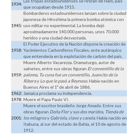
Las tropas estadounidenses se retiran de Haití, país
1934
:
que ocupaban desde 1915.
Bombarderos estadounidenses lanzan sobre la ciudad
japonesa de Hiroshima la primera bomba atómica con
1945
:
uso militar no experimental. La bomba dejó
aproximadamente 140.000 personas, unos 70.000
heridos y una ciudad desvastada.
El Poder Ejecutivo de la Nación dispone la creación de
1958
:
Yacimientos Carboníferos Fiscales, ente autárquico
que entendería en la explotación de carbón del país.
Muere Alberto Vacarezza. Dramaturgo, autor de
sainetes, entre sus obras figuran
El conventillo de la
1959
:
paloma
,
Tu cuna fue un conventillo
,
Juancito de la
Ribera
y
Lo que le pasó a Reynoso
. Había nacido en
Buenos Aires el 1º de abril de 1886.
1962
:
Jamaica proclama su independencia.
1978
:
Muere el Papa Paulo VI.
Muere el escritor brasileño Jorge Amado. Entre sus
obras figuran
Doña Flor y sus dos maridos
,
Tienda de
2001
:
los milagros
y
Gabriela, clavo y canela
. Había nacido en
Itabuna, al sur del estado de Bahía, el 10 de agosto de
1912.