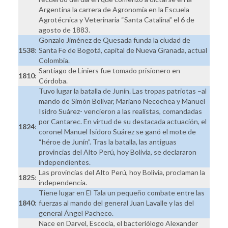
Argentina la carrera de Agronomía en la Escuela
Agrotécnica y Veterinaria “Santa Catalina” el 6 de
agosto de 1883.
Gonzalo Jiménez de Quesada funda la ciudad de
1538
:
Santa Fe de Bogotá, capital de Nueva Granada, actual
Colombia.
Santiago de Liniers fue tomado prisionero en
1810
:
Córdoba.
Tuvo lugar la batalla de Junín. Las tropas patriotas –al
mando de Simón Bolívar, Mariano Necochea y Manuel
Isidro Suárez- vencieron a las realistas, comandadas
por Cantarec. En virtud de su destacada actuación, el
1824
:
coronel Manuel Isidoro Suárez se ganó el mote de
“héroe de Junín”. Tras la batalla, las antiguas
provincias del Alto Perú, hoy Bolivia, se declararon
independientes.
Las provincias del Alto Perú, hoy Bolivia, proclaman la
1825
:
independencia.
Tiene lugar en El Tala un pequeño combate entre las
1840
:
fuerzas al mando del general Juan Lavalle y las del
general Ángel Pacheco.
Nace en Darvel, Escocia, el bacteriólogo Alexander