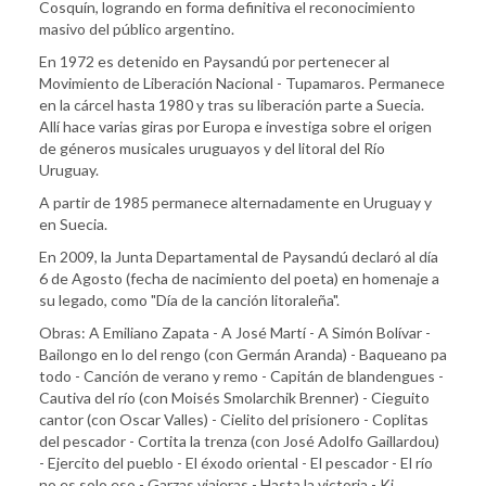
Cosquín, logrando en forma definitiva el reconocimiento
masivo del público argentino.
En 1972 es detenido en Paysandú por pertenecer al
Movimiento de Liberación Nacional - Tupamaros. Permanece
en la cárcel hasta 1980 y tras su liberación parte a Suecia.
Allí hace varias giras por Europa e investiga sobre el origen
de géneros musicales uruguayos y del litoral del Río
Uruguay.
A partir de 1985 permanece alternadamente en Uruguay y
en Suecia.
En 2009, la Junta Departamental de Paysandú declaró al día
6 de Agosto (fecha de nacimiento del poeta) en homenaje a
su legado, como "Día de la canción litoraleña".
Obras: A Emiliano Zapata - A José Martí - A Simón Bolívar -
Bailongo en lo del rengo (con Germán Aranda) - Baqueano pa
todo - Canción de verano y remo - Capitán de blandengues -
Cautiva del río (con Moisés Smolarchik Brenner) - Cieguito
cantor (con Oscar Valles) - Cielito del prisionero - Coplitas
del pescador - Cortita la trenza (con José Adolfo Gaillardou)
- Ejercito del pueblo - El éxodo oriental - El pescador - El río
no es solo eso - Garzas viajeras - Hasta la victoria - Ki