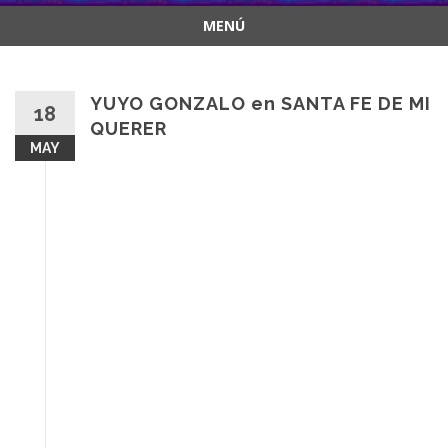
MENÚ
Saltar
al
contenido
YUYO GONZALO en SANTA FE DE MI
18
QUERER
MAY