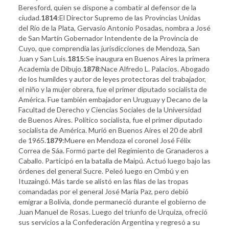
Beresford, quien se dispone a combatir al defensor de la
ciudad.
1814
:El Director Supremo de las Provincias Unidas
del Río de la Plata, Gervasio Antonio Posadas, nombra a José
de San Martín Gobernador Intendente de la Provincia de
Cuyo, que comprendía las jurisdicciones de Mendoza, San
Juan y San Luis.
1815
:Se inaugura en Buenos Aires la primera
Academia de Dibujo.
1878
:Nace Alfredo L. Palacios. Abogado
de los humildes y autor de leyes protectoras del trabajador,
el niño y la mujer obrera, fue el primer diputado socialista de
América. Fue también embajador en Uruguay y Decano de la
Facultad de Derecho y Ciencias Sociales de la Universidad
de Buenos Aires. Político socialista, fue el primer diputado
socialista de América. Murió en Buenos Aires el 20 de abril
de 1965.
1879
:Muere en Mendoza el coronel José Félix
Correa de Sáa. Formó parte del Regimiento de Granaderos a
Caballo. Participó en la batalla de Maipú. Actuó luego bajo las
órdenes del general Sucre. Peleó luego en Ombú y en
Ituzaingó. Más tarde se alistó en las filas de las tropas
comandadas por el general José María Paz, pero debió
emigrar a Bolivia, donde permaneció durante el gobierno de
Juan Manuel de Rosas. Luego del triunfo de Urquiza, ofreció
sus servicios a la Confederación Argentina y regresó a su