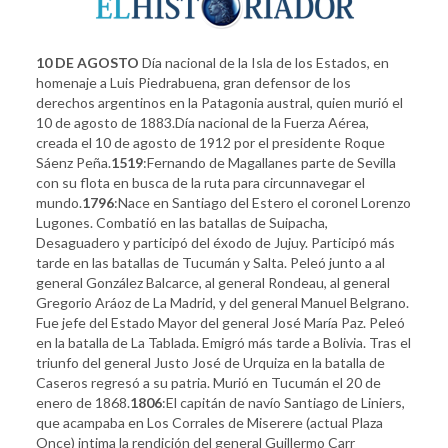
10 DE AGOSTO
Día nacional de la Isla de los Estados, en
homenaje a Luis Piedrabuena, gran defensor de los
derechos argentinos en la Patagonia austral, quien murió el
10 de agosto de 1883.Día nacional de la Fuerza Aérea,
creada el 10 de agosto de 1912 por el presidente Roque
Sáenz Peña.
1519
:Fernando de Magallanes parte de Sevilla
con su flota en busca de la ruta para circunnavegar el
mundo.
1796
:Nace en Santiago del Estero el coronel Lorenzo
Lugones. Combatió en las batallas de Suipacha,
Desaguadero y participó del éxodo de Jujuy. Participó más
tarde en las batallas de Tucumán y Salta. Peleó junto a al
general González Balcarce, al general Rondeau, al general
Gregorio Aráoz de La Madrid, y del general Manuel Belgrano.
Fue jefe del Estado Mayor del general José María Paz. Peleó
en la batalla de La Tablada. Emigró más tarde a Bolivia. Tras el
triunfo del general Justo José de Urquiza en la batalla de
Caseros regresó a su patria. Murió en Tucumán el 20 de
enero de 1868.
1806
:El capitán de navío Santiago de Liniers,
que acampaba en Los Corrales de Miserere (actual Plaza
Once) intima la rendición del general Guillermo Carr