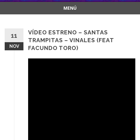
MENÚ
Saltar
al
contenido
VÍDEO ESTRENO – SANTAS
11
TRAMPITAS – VINALES (FEAT
NOV
FACUNDO TORO)