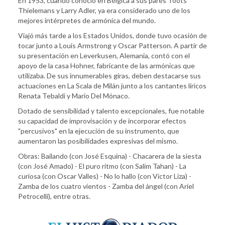
En 1953, cuando conoció en Bélgica a sus pares Toots
Thielemans y Larry Adler, ya era considerado uno de los
mejores intérpretes de armónica del mundo.
Viajó más tarde a los Estados Unidos, donde tuvo ocasión de
tocar junto a Louis Armstrong y Oscar Patterson. A partir de
su presentación en Leverkusen, Alemania, contó con el
apoyo de la casa Hohner, fabricante de las armónicas que
utilizaba. De sus innumerables giras, deben destacarse sus
actuaciones en La Scala de Milán junto a los cantantes líricos
Renata Tebaldi y Mario Del Mónaco.
Dotado de sensibilidad y talento excepcionales, fue notable
su capacidad de improvisación y de incorporar efectos
"percusivos" en la ejecución de su instrumento, que
aumentaron las posibilidades expresivas del mismo.
Obras: Bailando (con José Esquina) - Chacarera de la siesta
(con José Amado) - El puro ritmo (con Salim Tahan) - La
curiosa (con Oscar Valles) - No lo hallo (con Víctor Liza) -
Zamba de los cuatro vientos - Zamba del ángel (con Ariel
Petrocelli), entre otras.