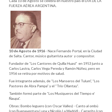
Cada 10 de Agosto se celebra en nuestro país el DÍA DE LA
FUERZA AÉREA ARGENTINA.
10 de Agosto de 1916
- Nace Fernando Portal, en la Ciudad
de Salta. Cantor, músico guitarrista autor y compositor.
Fundador de “Los Cantores de Quilla Huasi” en 1953 junto a
Carlos Lastra, Carlos Vega Pereda y Ramón Núñez, pero en
1956 se retira por motivos de salud.
Fue integrante además, de “Los Manseros del Tulum”, “Los
Pastores de Abra Pampa” y el “Trío Ollantay”.
También formó parte de “Los Musiqueros del Tiempo e'
Ñaupa”.
Obras: Bombo leguero (con Oscar Valles) - Canto al ombú
(con Buenaventura Luna y Nicolás La Madrid) - Carrerito (con