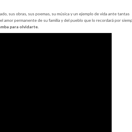
ado, sus obras, sus poemas, su música y un ejemplo de vida ante tantas
 el amor permanente de su familia y del pueblo que lo recordará por siem
mba para olvidarte
.