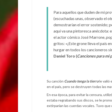
Para aquellos que duden de mi proy
(escuchadas unas, observado el o
demostrarían el error sostenido; pe
aquí va una pintoresca anécdota: e
el actor cómico José Marrone, popul
gritos: «¡Este grone lleva el país e
hurgar en todos los cancioneros sin
Daniel Toro (
Canciones para mi 
Su canción
Cuando tenga la tierra
le valió 
en el país, pero se destruyen todas las ma
En esa época, para evitar la censura, utilizó
estaba regrabando sus discos, se le prono
extirparían las cuerdas vocales. Tuvo que