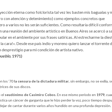
ección eterna como folclorista tal vez les basten mis bagualas y 
tro con atención y detenimiento) como ejemplos concretos que
ro a varios no les serán suficientes. Como resultaría difícil confor
n una reunión del ambiente artístico en Buenos Aires se acercó a 
ar en el ambiente por sus frases satíricas. Al estrecharme la diest
n la cara!». Desde ese país indio y moreno quiero lanzar el torrente 
 desprestigio para mi condición de artista nativo.
pueblo
, 1971)
en los ’70
la censura de la dictadura militar
, sin embargo, no se exilia, 
trices de sus discos.
 el
seudónimo de Casimiro Cobos
. En ese mismo período en
1979
, cu
stica un cáncer de garganta que le hizo perder la voz, poco tiempo despu
 dejar de cantar durante varios años hundido en una profunda depresión.