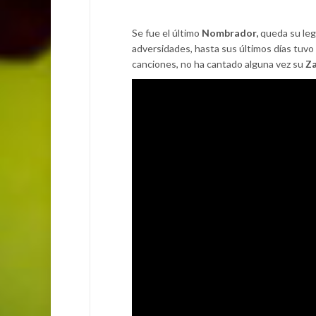
Se fue el último
Nombrador,
queda su leg
adversidades, hasta sus últimos días tuvo
canciones, no ha cantado alguna vez su
Za