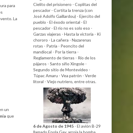
Cielito del prisionero - Coplitas del
gura para
pescador - Cortita la trenza (con
es
José Adolfo Gaillardou) - Ejercito del
vento. La
pueblo - El éxodo oriental - El
pescador - El río no es solo eso -
Garzas viajeras - Hasta la victoria - Ki
chororo - La cañera - Nazarenas
rotas - Patria - Peoncito del
mandiocal - Por la tierra -
Reglamento de tierras - Río de los
pájaros - Santo siño Xingole -
Segundo sitio de Montevideo -
Túpac Amaru - Vea patrón - Verde
litoral - Viejo nutriero, entre otras.
 en un
nía
que
6 de Agosto de 1945
- El avión B-29
llamado Enola Gay, arroja la bomba