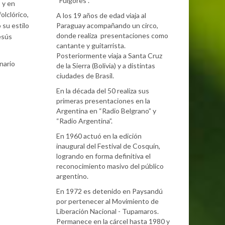
“Fulgores”.
 y en
olclórico,
A los 19 años de edad viaja al
 su estilo
Paraguay acompañando un circo,
donde realiza presentaciones como
esús
cantante y guitarrista.
Posteriormente viaja a Santa Cruz
nario
de la Sierra (Bolivia) y a distintas
ciudades de Brasil.
En la década del 50 realiza sus
primeras presentaciones en la
Argentina en “Radio Belgrano” y
“Radio Argentina”.
En 1960 actuó en la edición
inaugural del Festival de Cosquín,
logrando en forma definitiva el
reconocimiento masivo del público
argentino.
En 1972 es detenido en Paysandú
por pertenecer al Movimiento de
Liberación Nacional - Tupamaros.
Permanece en la cárcel hasta 1980 y