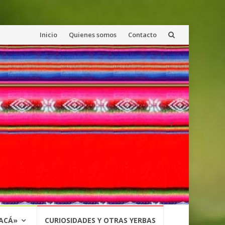
Saltar
Inicio
Quienes somos
Contacto
al
contenido
1
 ACÁ»
CURIOSIDADES Y OTRAS YERBAS