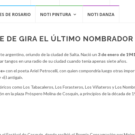
ES DE ROSARIO
NOTI PINTURA
NOTI DANZA
UE DE GIRA EL ÚLTIMO NOMBRADOR
te argentino, oriundo de la ciudad de Salta. Nació un
3 de enero de 194
ar tangos en una radio de su ciudad cuando tenía apenas siete años.
te»
con el poeta Ariel Petrocelli, con quien compondría luego otras impo
«El antigal».
lóricos como Los Tabacaleros, Los Forasteros, Los Viñateros y Los Nomb
ión en la plaza Próspero Molina de Cosquín, a principios de la década de 1
 el Festival de Cosquín, donde recibió el Premio Consagración por Mejor