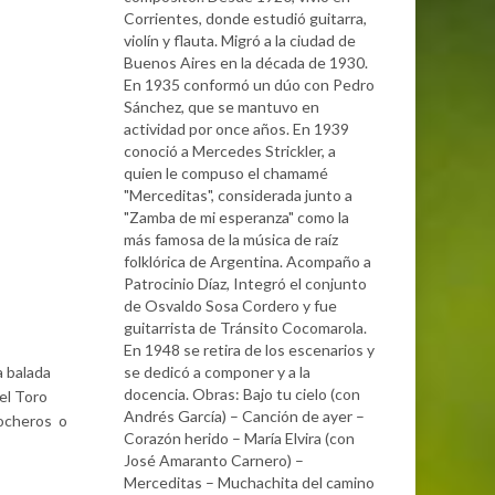
Corrientes, donde estudió guitarra,
violín y flauta. Migró a la ciudad de
Buenos Aires en la década de 1930.
En 1935 conformó un dúo con Pedro
Sánchez, que se mantuvo en
actividad por once años. En 1939
conoció a Mercedes Strickler, a
quien le compuso el chamamé
"Merceditas", considerada junto a
"Zamba de mi esperanza" como la
más famosa de la música de raíz
folklórica de Argentina. Acompaño a
Patrocinio Díaz, Integró el conjunto
de Osvaldo Sosa Cordero y fue
guitarrista de Tránsito Cocomarola.
En 1948 se retira de los escenarios y
a balada
se dedicó a componer y a la
docencia. Obras: Bajo tu cielo (con
iel Toro
Andrés García) – Canción de ayer –
Nocheros o
Corazón herido – María Elvira (con
José Amaranto Carnero) –
Merceditas – Muchachita del camino