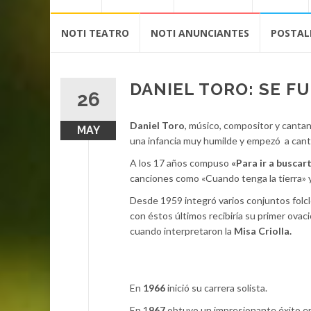
contenido
NOTI TEATRO
NOTI ANUNCIANTES
POSTAL
DANIEL TORO: SE F
26
Daniel Toro
, músico, compositor y cantan
MAY
una infancia muy humilde y empezó a cant
A los 17 años compuso
«Para ir a buscar
canciones como «Cuando tenga la tierra» y 
Desde 1959 integró varios conjuntos folc
con éstos últimos recibiría su primer ovac
cuando interpretaron la
Misa Criolla.
En
1966
inició su carrera solista.
En 1
967
obtuvo un impresionante éxito en