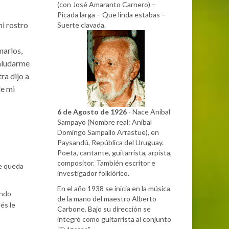
(con José Amaranto Carnero) –
Picada larga – Que linda estabas –
mi rostro
Suerte clavada.
marlos,
saludarme
ra dijo a
de mi
6 de Agosto de 1926
- Nace Aníbal
Sampayo (Nombre real: Aníbal
Domingo Sampallo Arrastue), en
Paysandú, República del Uruguay.
Poeta, cantante, guitarrista, arpista,
compositor. También escritor e
se queda
investigador folklórico.
En el año 1938 se inicia en la música
ando
de la mano del maestro Alberto
és le
Carbone. Bajo su dirección se
integró como guitarrista al conjunto