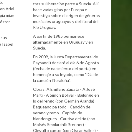
to
tras su liberación parte a Suecia. Allí
on Ariel
hace varias giras por Europa e
gia mía»,
investiga sobre el origen de géneros
musicales uruguayos y del litoral del
Néstor
Río Uruguay.
A partir de 1985 permanece
 sus
alternadamente en Uruguay y en
a Isabel
Suecia.
En 2009, la Junta Departamental de
Paysandú declaró al día 6 de Agosto
(fecha de nacimiento del poeta) en
homenaje a su legado, como "Día de
la canción litoraleña".
Obras: A Emiliano Zapata - A José
Martí - A Simón Bolívar - Bailongo en
lo del rengo (con Germán Aranda) -
Baqueano pa todo - Canción de
verano y remo - Capitán de
blandengues - Cautiva del río (con
Moisés Smolarchik Brenner) -
Cieguito cantor (con Oscar Valles) -