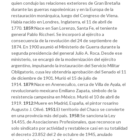
quien condujo las relaciones exteriores de Gran Bretaña
durante las guerras napoleónicas y en la Europa de la
restauración monárquica, luego del Congreso de Viena.
Había nacido en Londres, Inglaterra, el 11 de abril de
1770.
1859
:Nace en San Lorenzo, Santa Fe, el teniente
general Pablo Riccheri. Se incorporó al ejército a
consecuencia de la revolución del 24 de septiembre de
1874. En 1900 asumió el Ministerio de Guerra durante la
segunda presidencia del general Julio A. Roca. Desde ese
ministerio, se encargó de la modernización del ejército
argentino, impulsando la instauración del Servicio Militar
Obligatorio, cuya ley obtendría aprobación del Senado el 11
de diciembre de 1901. Murió el 15 de julio de
1914.
1879
:Nace en Anenecuilco, cerca de Villa de Ayala, el
revolucionario mexicano Emiliano Zapata, símbolo de la
resistencia campesina en México. Murió el 10 de abril de
1919.
1
912
:Muere en Madrid, España, el pintor rosarino
Augusto J. Olivé.
1951
:El territorio del Chaco se convierte
en una provincia más del país.
1958
:Se sanciona la Ley
14.455, de Asociaciones Profesionales, que reconoce un
solo sindicato por actividad y restablece casi en su totalidad
el decreto 23.852 del 2 de octubre de 1945, anulado