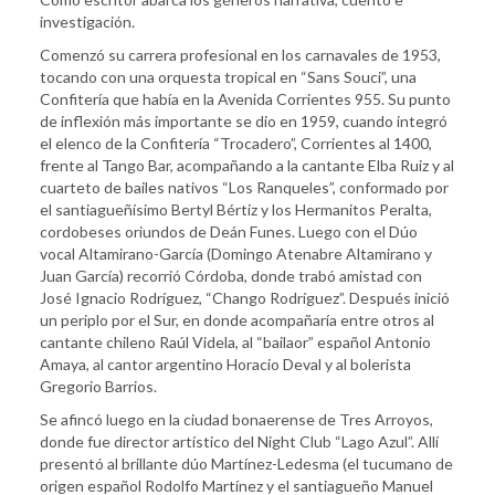
investigación.
Comenzó su carrera profesional en los carnavales de 1953,
tocando con una orquesta tropical en “Sans Souci”, una
Confitería que había en la Avenida Corrientes 955. Su punto
de inflexión más importante se dio en 1959, cuando integró
el elenco de la Confitería “Trocadero”, Corrientes al 1400,
frente al Tango Bar, acompañando a la cantante Elba Ruiz y al
cuarteto de bailes nativos “Los Ranqueles”, conformado por
el santiagueñísimo Bertyl Bértiz y los Hermanitos Peralta,
cordobeses oriundos de Deán Funes. Luego con el Dúo
vocal Altamirano-García (Domingo Atenabre Altamirano y
Juan García) recorrió Córdoba, donde trabó amistad con
José Ignacio Rodríguez, “Chango Rodríguez”. Después inició
un periplo por el Sur, en donde acompañaría entre otros al
cantante chileno Raúl Videla, al “bailaor” español Antonio
Amaya, al cantor argentino Horacio Deval y al bolerista
Gregorio Barrios.
Se afincó luego en la ciudad bonaerense de Tres Arroyos,
donde fue director artístico del Night Club “Lago Azul”. Allí
presentó al brillante dúo Martínez-Ledesma (el tucumano de
origen español Rodolfo Martínez y el santiagueño Manuel