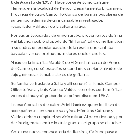
8 de Agosto de 1937
- Nace Jorge Antonio Cafrune
Herrera, en la localidad de Perico, Departamento El Carmen,
Provincia de Jujuy. Cantor folklórico de los más populares de
su tiempo, además de un incansable investigador,
recopilador y difusor de la cultura nativa.
Por sus antepasados de origen árabe, provenientes de Siria
y El Líbano, recibió el apodo de "El Turco" tal y como llamaban
a su padre, un popular gaucho de la región que cantaba
bagualas y supo protagonizar duros duelos criollos.
Nació en la finca "La Matilde", de El Sunchal, cerca de Perico
del Carmen, cursó estudios secundarios en San Salvador de
Jujuy, mientras tomaba clases de guitarra.
Su familia se trasladó a Salta y allí conoció a Tomás Campos,
Gilberto Vaca y Luis Alberto Valdez, con ellos conformó "Las
voces del huayra", grabando su primer disco en 1957.
En esa época los descubre Ariel Ramírez, quien los lleva de
acompañantes en una de sus giras. Mientras Cafrune y
Valdez deben cumplir el servicio militar. Al poco tiempo y por
desinteligencias entre los integrantes el grupo se disuelve.
Ante una nueva convocatoria de Ramírez, Cafrune pasa a