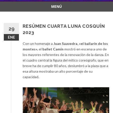
MENÚ
Saltar
al
contenido
RESÚMEN CUARTA LUNA COSQUÍN
29
2023
ENE
Con un homenaje a
Juan Saavedra, «el bailarín de los
montes»
, el
ballet Camín
mostró en escena a uno de
los mayores referentes de la renovación de la danza. En
el cuadro central la figura del mítico coreógrafo, que en
breve ha de cumplir 80 años, deslumbró a la plaza que a
esa altura mostraba un alto porcentaje de su
capacidad.