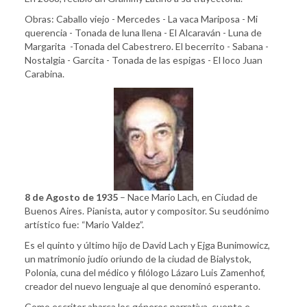
Obras: Caballo viejo - Mercedes - La vaca Mariposa - Mi
querencia - Tonada de luna llena - El Alcaraván - Luna de
Margarita -Tonada del Cabestrero. El becerrito - Sabana -
Nostalgia - Garcita - Tonada de las espigas - El loco Juan
Carabina.
8 de Agosto de 1935
– Nace Mario Lach, en Ciudad de
Buenos Aires. Pianista, autor y compositor. Su seudónimo
artístico fue: “Mario Valdez”.
Es el quinto y último hijo de David Lach y Ejga Bunimowicz,
un matrimonio judío oriundo de la ciudad de Bialystok,
Polonia, cuna del médico y filólogo Lázaro Luis Zamenhof,
creador del nuevo lenguaje al que denominó esperanto.
Como escritor abarca los géneros narrativa, cuento e