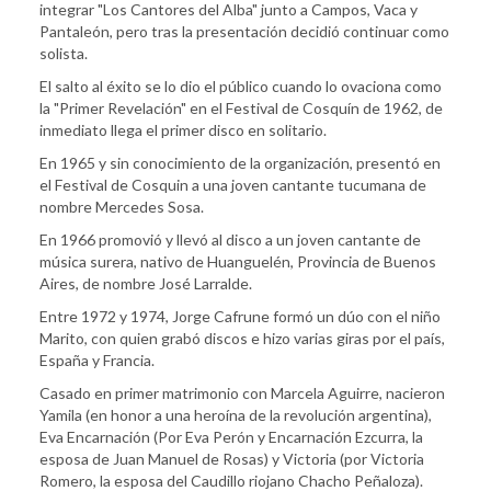
integrar "Los Cantores del Alba" junto a Campos, Vaca y
Pantaleón, pero tras la presentación decidió continuar como
solista.
El salto al éxito se lo dio el público cuando lo ovaciona como
la "Primer Revelación" en el Festival de Cosquín de 1962, de
inmediato llega el primer disco en solitario.
En 1965 y sin conocimiento de la organización, presentó en
el Festival de Cosquin a una joven cantante tucumana de
nombre Mercedes Sosa.
En 1966 promovió y llevó al disco a un joven cantante de
música surera, nativo de Huanguelén, Provincia de Buenos
Aires, de nombre José Larralde.
Entre 1972 y 1974, Jorge Cafrune formó un dúo con el niño
Marito, con quien grabó discos e hizo varias giras por el país,
España y Francia.
Casado en primer matrimonio con Marcela Aguirre, nacieron
Yamila (en honor a una heroína de la revolución argentina),
Eva Encarnación (Por Eva Perón y Encarnación Ezcurra, la
esposa de Juan Manuel de Rosas) y Victoria (por Victoria
Romero, la esposa del Caudillo riojano Chacho Peñaloza).