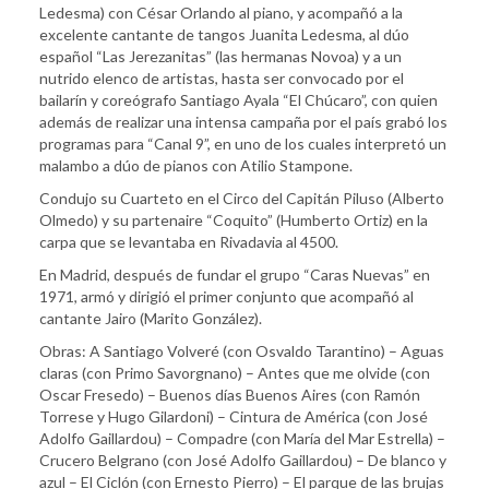
Ledesma) con César Orlando al piano, y acompañó a la
excelente cantante de tangos Juanita Ledesma, al dúo
español “Las Jerezanitas” (las hermanas Novoa) y a un
nutrido elenco de artistas, hasta ser convocado por el
bailarín y coreógrafo Santiago Ayala “El Chúcaro”, con quien
además de realizar una intensa campaña por el país grabó los
programas para “Canal 9”, en uno de los cuales interpretó un
malambo a dúo de pianos con Atilio Stampone.
Condujo su Cuarteto en el Circo del Capitán Piluso (Alberto
Olmedo) y su partenaire “Coquito” (Humberto Ortiz) en la
carpa que se levantaba en Rivadavia al 4500.
En Madrid, después de fundar el grupo “Caras Nuevas” en
1971, armó y dirigió el primer conjunto que acompañó al
cantante Jairo (Marito González).
Obras: A Santiago Volveré (con Osvaldo Tarantino) – Aguas
claras (con Primo Savorgnano) – Antes que me olvide (con
Oscar Fresedo) – Buenos días Buenos Aires (con Ramón
Torrese y Hugo Gilardoni) – Cintura de América (con José
Adolfo Gaillardou) – Compadre (con María del Mar Estrella) –
Crucero Belgrano (con José Adolfo Gaillardou) – De blanco y
azul – El Ciclón (con Ernesto Pierro) – El parque de las brujas